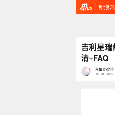
新浪汽
吉利星瑞
清+FAQ
汽车显微镜
07.10
04:27