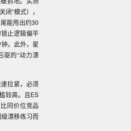
突破抓地。实测
分关闭”模式），
尾能甩出约30
的锁止逻辑偏平
分钟。此外，星
后驱的“动力漂
快速拉紧，必须
槛较高。且ES
对比同价位竞品
门级漂移练习而