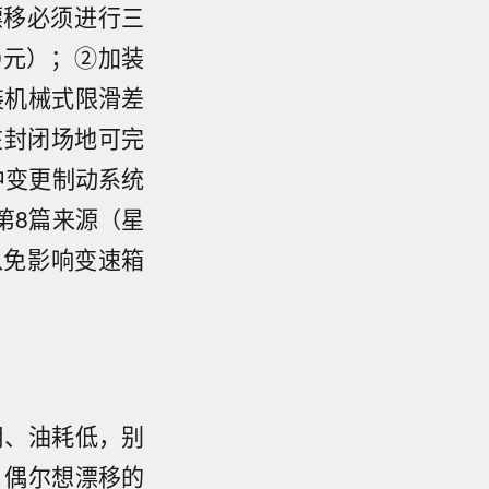
漂移必须进行三
00元）；②加装
装机械式限滑差
在封闭场地可完
中变更制动系统
第8篇来源（星
以免影响变速箱
够用、油耗低，别
 偶尔想漂移的