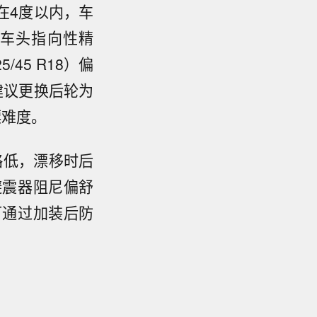
在4度以内，车
车头指向性精
5/45 R18）偏
建议更换后轮为
漂难度。
略低，漂移时后
避震器阻尼偏舒
可通过加装后防