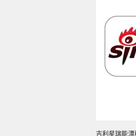
吉利星瑞能漂