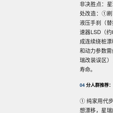
非决胜点：星
处改造：①刷写
液压手刹（替
速器LSD（
成连续绕桩漂
和动力参数需
瑞改装误区）
寿命。
04
分人群推荐：
① 纯家用代步
想漂移，星瑞