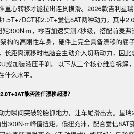
重心转移才能拉出连贯横滑。2026款吉利星瑞（
供1.5T+7DCT和2.0T+爱信8AT两种动力，其中2
扭矩300N·m，零百加速实测7秒级，搭配前麦
A架构的高刚性车身，硬件上完全具备漂移的底子
，长距离漂移时电脑会主动介入切断动力，因此想
CU或加装液压手刹。以下从三个核心维度拆解
在什么水平。
.0T+8AT能否胜任漂移起漂？
动力瞬间突破轮胎抓地力，让车尾滑出去。星瑞2.
可输出300N·m峰值扭矩，低扭充沛，配合爱信8A