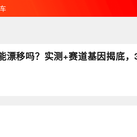
车
能漂移吗？实测+赛道基因揭底，