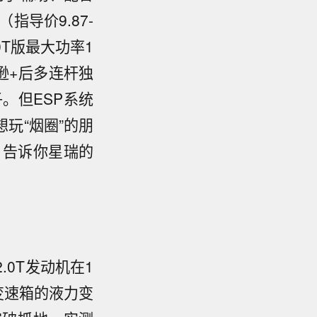
指导价9.87-
.0T版最大功率1
弗逊+后多连杆独
。但ESP系统
玩“烟圈”的朋
，告诉你星瑞的
0T发动机在1
T变速箱的液力变