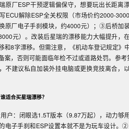
瑞原厂ESP干预逻辑偏保守，想要玩出长距离
ECU解除ESP全关权限（市场价约2000-30
换原厂电子手刹模块，约4000元）；③后桥加
约8000元）。改装后星瑞的漂移能力大幅提升，
移和8字漂移。但需注意，《机动车登记规定》
备案，否则可能面临年检不过或道路处罚。参考
，不建议私自加装外挂电脑或更换竞技离合，
谁适合买星瑞漂移？
用户：闭眼选1.5T版本（9.87万起），动力
的电子手刹和ESP设置本就不是为玩车设计。②