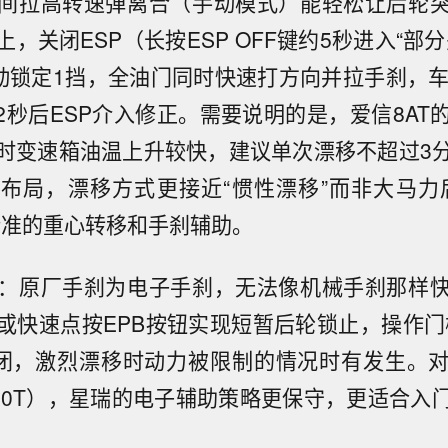
间拉高转速弹离合（手动模式）能轻松让后轮
，关闭ESP（长按ESP OFF键约5秒进入“部
动锁定1挡，全油门同时快速打方向并拉手刹，车
-2秒后ESP介入修正。需要说明的是，爱信8AT
时变速箱油温上升较快，建议单次漂移不超过3
布局，漂移方式更接近“惯性漂移”而非大马力
精准的重心转移和手刹辅助。
：原厂手刹为电子手刹，无法像机械手刹那样
或快速点按EPB按钮实现短暂后轮锁止，操作门
闭，激烈漂移时动力被限制的情况时有发生。
 2.0T），星瑞的电子辅助策略更保守，更适合入