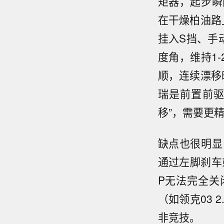
矩器，起步瞬
在干燥柏油路上
挂入S挡、手
度角，维持1
顺，连续漂移
瑞是前置前驱
移”，需要更
缺点也很明显
通过左脚刹车
P无法完全关
（如领克03
非竞技。