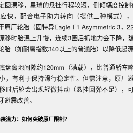
定圆漂移，星瑞的悬挂行程较短，侧倾幅度控制
响应快，配合电子助力转向（提供三种模式），
轮胎（固特异Eagle F1 Asymmetric 3，22
漂移时胎温上升慢，连续3圈后抓地力会下降，
轮胎（如耐磨指数340以上的普通胎）以降低起
底盘离地间隙约120mm（满载），比普通轿车
小，有利于保持滑行稳定性。但需注意，原厂
移时后轮会出现轻微抖动（悬挂回弹不足），
牙避震改善。
装潜力：如何突破原厂限制？