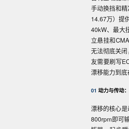
手动换挡和精准
14.67万）提
40kW、最大
立悬挂和CM
无法彻底关闭
友需要刷写E
漂移能力到底
01
动力与传动：2
漂移的核心是
800rpm即