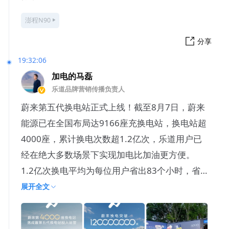
澎程N90
分享
19:32:06
加电的马磊
乐道品牌营销传播负责人
蔚来第五代换电站正式上线！截至8月7日，蔚来
能源已在全国布局达9166座充换电站，换电站超
4000座，累计换电次数超1.2亿次，乐道用户已
经在绝大多数场景下实现加电比加油更方便。
1.2亿次换电平均为每位用户省出83个小时，省
下2.6万
展开全文