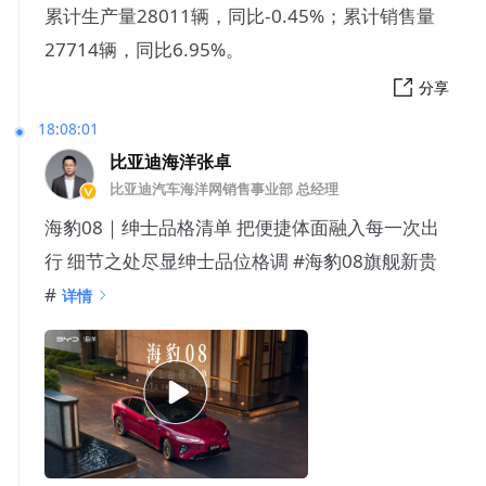
累计生产量28011辆，同比-0.45%；累计销售量
27714辆，同比6.95%。
分享
18:08:01
比亚迪海洋张卓
比亚迪汽车海洋网销售事业部 总经理
海豹08｜绅士品格清单 把便捷体面融入每一次出
行 细节之处尽显绅士品位格调 #海豹08旗舰新贵
#
详情