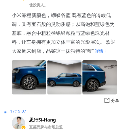
使投资人。
小米澎程新颜色，蝴蝶谷蓝 既有蓝色的冷峻低
调，又有宝石般的灵动质感；以高饱和蓝绿色为
基底，融合中粗粒径铝银颗粒与蓝绿色珠光材
料，让车身拥有更加立体丰富的光影层次。 欢迎
大家周末到店，品鉴这一抹独特的“蓝”
详情
分享
17:19:07
思行Si-Hang
五菱品牌与市场总监