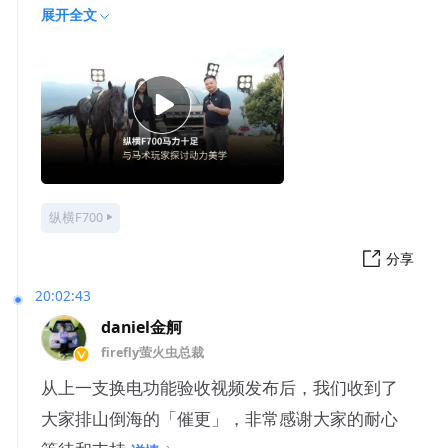
够陪伴她踏遍
展开全文
纵横F700
分享
20:02:43
daniel金舸
firefly萤火虫总裁
从上一支换电功能验收视频发布后，我们收到了
大家排山倒海的「催更」，非常感谢大家的耐心