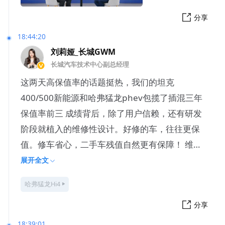
分享
18:44:20
刘莉娅_长城GWM
长城汽车技术中心副总经理
这两天高保值率的话题挺热，我们的坦克
400/500新能源和哈弗猛龙phev包揽了插混三年
保值率前三 成绩背后，除了用户信赖，还有研发
阶段就植入的维修性设计。好修的车，往往更保
值。修车省心，二手车残值自然更有保障！ 维修
性专栏第四期
展开全文
哈弗猛龙Hi4
分享
18:39:01