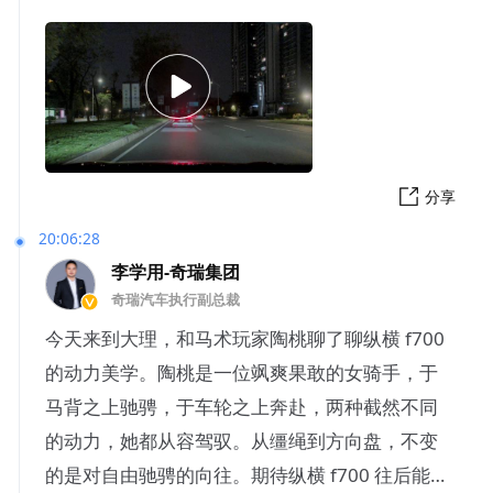
分享
20:06:28
李学用-奇瑞集团
奇瑞汽车执行副总裁
今天来到大理，和马术玩家陶桃聊了聊纵横 f700
的动力美学。陶桃是一位飒爽果敢的女骑手，于
马背之上驰骋，于车轮之上奔赴，两种截然不同
的动力，她都从容驾驭。从缰绳到方向盘，不变
的是对自由驰骋的向往。期待纵横 f700 往后能