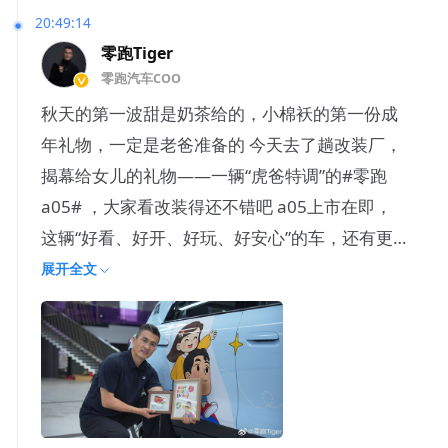
20:49:14
零跑Tiger
零跑汽车COO
秋天的第一波甜是奶茶给的，小棉袄的第一份成
年礼物，一定是老爸准备的 今天去了趟改装厂，
揭幕给女儿的礼物——一辆“虎爸特调”的#零跑
a05# ，大家看改装得还不错吧 a05上市在即，
这辆“好看、好开、好玩、好安心”的车，还有更
多可能性等着
展开全文