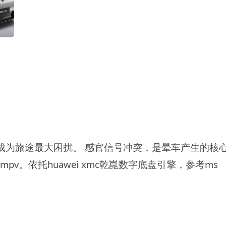
 感官信号冲突，是晕车产生的核心原因。 #智界v9# 搭载mpv专
v。依托huawei xmc乾崑数字底盘引擎，参考ms