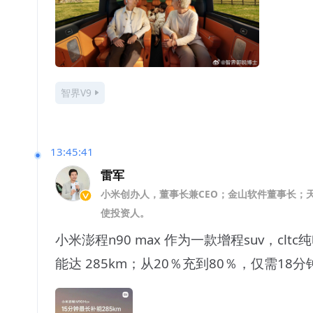
智界V9
13:45:41
雷军
小米创办人，董事长兼CEO；金山软件董事长；
使投资人。
小米澎程n90 max 作为一款增程suv，cl
能达 285km；从20％充到80％，仅需18分