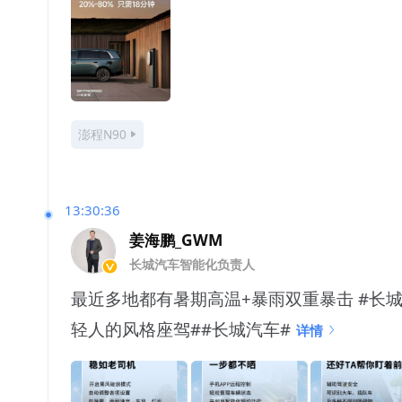
澎程N90
13:30:36
姜海鹏_GWM
长城汽车智能化负责人
最近多地都有暑期高温+暴雨双重暴击 #长城
轻人的风格座驾##长城汽车#
详情