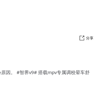
分享
属调校晕车舒