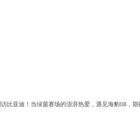
riano 到访比亚迪！当绿茵赛场的澎湃热爱，遇见海豹08