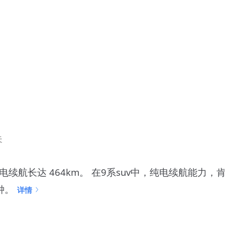
天
tc纯电续航长达 464km。 在9系suv中，纯电续航能
钟。
详情