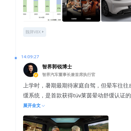
魏牌V8X
14:09:27
智界郭锐博士
智界汽车董事长兼首席执行官
上学时，暑期最期待家庭自驾，但晕车往往成为旅途最大困扰。
缓系统，是首款获得tüv莱茵晕动舒缓认证的mp
展开全文