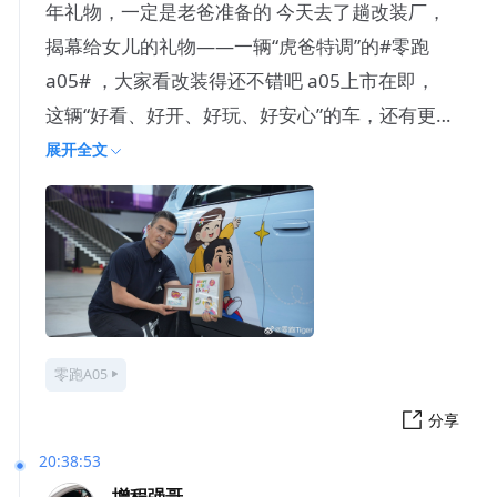
年礼物，一定是老爸准备的 今天去了趟改装厂，
揭幕给女儿的礼物——一辆“虎爸特调”的#零跑
a05# ，大家看改装得还不错吧 a05上市在即，
这辆“好看、好开、好玩、好安心”的车，还有更
多可能性等着
展开全文
零跑A05
分享
20:38:53
增程强哥