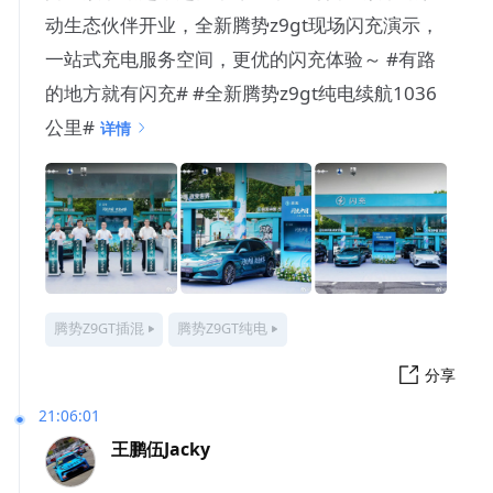
动生态伙伴开业，全新腾势z9gt现场闪充演示，
一站式充电服务空间，更优的闪充体验～ #有路
的地方就有闪充# ​​​#全新腾势z9gt纯电续航1036
公里#
详情
腾势Z9GT插混
腾势Z9GT纯电
分享
21:06:01
王鹏伍Jacky