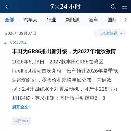
全部
汽车人
行业
新能源
新车
国际
股
释放刷新
2026年08月07日
5条新快讯
05:30:02
丰田为GR86推出新升级，为2027年增添激情
2026年6月3日，2027款丰田GR86在湾区
FuelFest活动首次亮相。该车预计2026年夏季抵
达经销商处，零售价和规格年底公布。关键数
据：2.4升四缸水平对置发动机，可产生228马力
和184磅 - 英尺扭矩；基础版手动挡重2，8
展开全文
丰田86