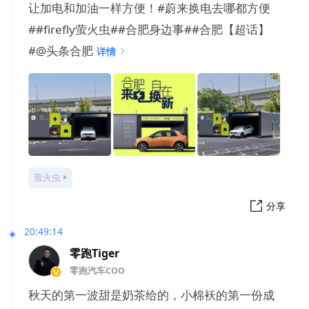
让加电和加油一样方便！#蔚来换电去哪都方便
##firefly萤火虫##合肥身边事##合肥【超话】
#@头条合肥
详情
萤火虫
分享
20:49:14
零跑Tiger
零跑汽车COO
秋天的第一波甜是奶茶给的，小棉袄的第一份成