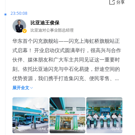
分享
23:50:08
比亚迪王俊保
比亚迪对公事业部总经理
华东首个闪充旗舰站——闪充上海虹桥旗舰站正
式启幕！ 开业启动仪式圆满举行，很高兴与合作
伙伴、媒体朋友和广大车主共同见证这一重要时
刻。依托比亚迪闪充与中石化易捷，舒途空间的
优势资源，我们携手打造集闪充、便民零售、健
康服务、智慧生态于一体的
展开全文