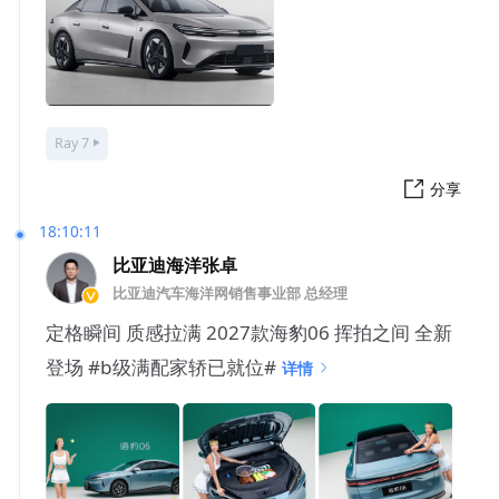
Ray 7
分享
18:10:11
比亚迪海洋张卓
比亚迪汽车海洋网销售事业部 总经理
定格瞬间 质感拉满 2027款海豹06 挥拍之间 全新
登场 #b级满配家轿已就位#
详情