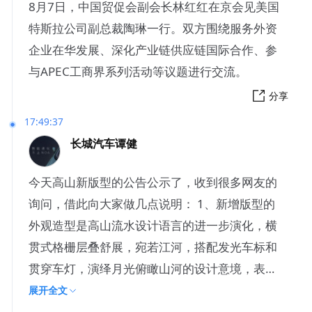
8月7日，中国贸促会副会长林红红在京会见美国
特斯拉公司副总裁陶琳一行。双方围绕服务外资
企业在华发展、深化产业链供应链国际合作、参
与APEC工商界系列活动等议题进行交流。
分享
17:49:37
长城汽车谭健
今天高山新版型的公告公示了，收到很多网友的
询问，借此向大家做几点说明： 1、新增版型的
外观造型是高山流水设计语言的进一步演化，横
贯式格栅层叠舒展，宛若江河，搭配发光车标和
贯穿车灯，演绎月光俯瞰山河的设计意境，表达
高山流水、步步高升的寓意
展开全文