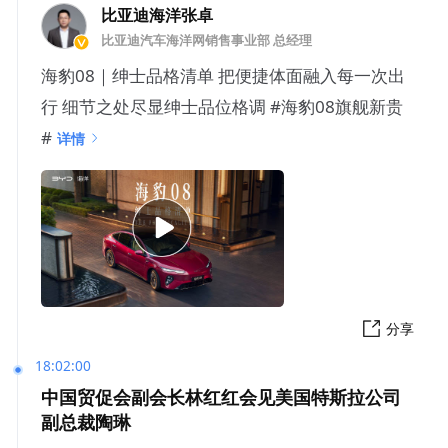
比亚迪海洋张卓
比亚迪汽车海洋网销售事业部 总经理
海豹08｜绅士品格清单 把便捷体面融入每一次出
行 细节之处尽显绅士品位格调 #海豹08旗舰新贵
#
详情
分享
18:02:00
中国贸促会副会长林红红会见美国特斯拉公司
副总裁陶琳