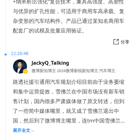
+纳米析出强化”复合技术，兼具高强度、高塑性
与优异的扩孔性能，可适用于商用车高承载、复
杂变形的汽车结构件。产品已通过某知名商用车
配套厂的试模及批量应用验证。
分享
22:26:48
JackyQ_Talking
微博新知博主 2024微博新锐新知博主 汽车博主
路透社援引通用汽车规划介绍目前由于业务萎缩
和集中运营提效，雪佛兰在中国市场没有新车销
售计划，国内很多严肃媒体做了原文转述，但到
了一些简中媒体嘴里，就又成了雪佛兰退出中
国，然后到了微博博主嘴里，连tm中国雪佛兰退
出纪念日的图都做好了。
展开全文