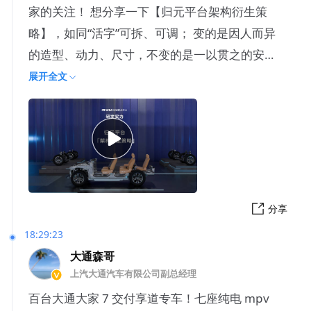
家的关注！ 想分享一下【归元平台架构衍生策
略】，如同“活字”可拆、可调； 变的是因人而异
的造型、动力、尺寸，不变的是一以贯之的安
全、可靠、易用易修，
展开全文
分享
18:29:23
大通森哥
上汽大通汽车有限公司副总经理
百台大通大家 7 交付享道专车！七座纯电 mpv