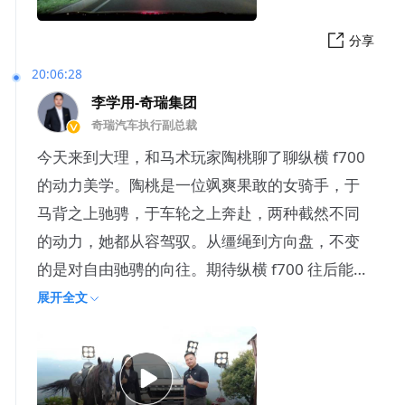
分享
20:06:28
李学用-奇瑞集团
奇瑞汽车执行副总裁
今天来到大理，和马术玩家陶桃聊了聊纵横 f700
的动力美学。陶桃是一位飒爽果敢的女骑手，于
马背之上驰骋，于车轮之上奔赴，两种截然不同
的动力，她都从容驾驭。从缰绳到方向盘，不变
的是对自由驰骋的向往。期待纵横 f700 往后能
够陪伴她踏遍
展开全文