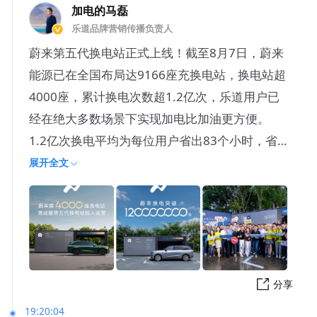
加电的马磊
乐道品牌营销传播负责人
蔚来第五代换电站正式上线！截至8月7日，蔚来
能源已在全国布局达9166座充换电站，换电站超
4000座，累计换电次数超1.2亿次，乐道用户已
经在绝大多数场景下实现加电比加油更方便。
1.2亿次换电平均为每位用户省出83个小时，省
下2.6万
展开全文
分享
19:20:04