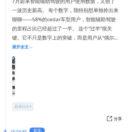
7月蔚来智能辅助驾驶的用户使用数据，又创了
一波历史新高。 有个数字，我特别想单独拎出来
聊聊——58%的cedar车型用户，智能辅助驾驶
的里程占比已经超过了一半。 这个“过半”很关
键。它不只是数字上的突破，而是用户从“偶尔
用”到“放心
展开全文
蔚来EC6
分享
新车
16:54:40