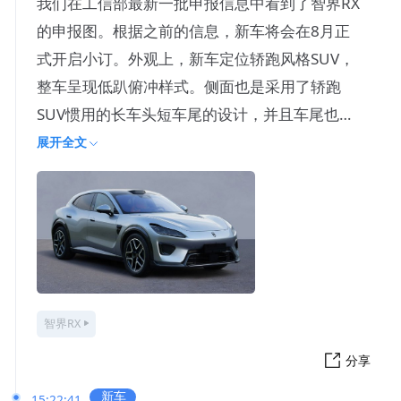
我们在工信部最新一批申报信息中看到了智界RX
的申报图。根据之前的信息，新车将会在8月正
式开启小订。外观上，新车定位轿跑风格SUV，
整车呈现低趴俯冲样式。侧面也是采用了轿跑
SUV惯用的长车头短车尾的设计，并且车尾也配
有鸭舌尾翼，配合全车1
展开全文
智界RX
分享
新车
15:22:41