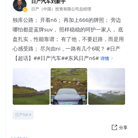
日产汽车刘新宇
日产（中国）投资有限公司总经理
独库公路； 开着n6； 再加上666的牌照； 旁边
哪怕都是蓝牌suv， 照样稳稳的呵护一家人， 底
盘扎实，性能靠谱； 有了他，不要赶路，而是用
心感受路； 尽兴由ni，一路有几个6呢？ #日产
【超话】##日产汽车##东风日产n6#
详情
日产N6
分享