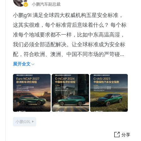
小鹏汽车副总裁
小鹏g9l 满足全球四大权威机构五星安全标准，
这其实很难，每个标准背后意味着什么？ 每个标
准每个地域要求都不一样，比如中东高温高湿，
我们必须全部适配解决。让全球标准成为安全标
配，符合欧洲、澳洲、中国不同市场的严苛碰撞
要求，每一处车身结
展开全文
小鹏G9L
分享