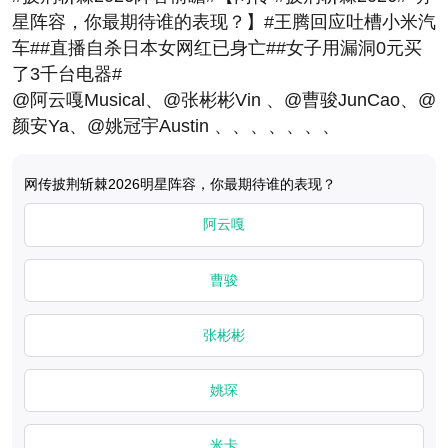
星阵容，你最期待谁的表现？】#王腾回应吐槽小米汽
车##直播自杀日本女网红已身亡##女子用漏洞0元买
了3千台电器#
@阿云嘎Musical、@张彬彬Vin 、@曹骏JunCao、@
颜安Ya、@姚冠宇Austin 、、、、、、、
网传披荆斩棘2026​明星阵容，你最期待谁的表现？
阿云嘎
曹骏
张彬彬
姚琛
米卡