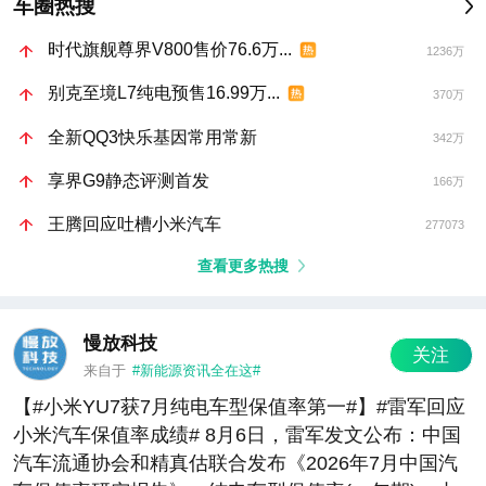
车圈热搜
时代旗舰尊界V800售价76.6万...
1236万
别克至境L7纯电预售16.99万...
370万
全新QQ3快乐基因常用常新
342万
享界G9静态评测首发
166万
王腾回应吐槽小米汽车
277073
查看更多热搜
慢放科技
关注
来自于
#新能源资讯全在这#
【#小米YU7获7月纯电车型保值率第一#】#雷军回应
小米汽车保值率成绩# 8月6日，雷军发文公布：中国
汽车流通协会和精真估联合发布《2026年7月中国汽