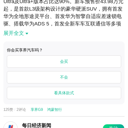
Ultra及Ultra+版本占比达90%。新车预售价43.98万元
起，是首款L3级架构设计的豪华硬派SUV，拥有首发
11:55:05
特斯拉连续6个月蝉联韩国进口乘用车销量榜首
华为全地形途灵平台、首发华为智擎自适应差速锁电
驱、搭载华为ADS 5，首发全新车车互联通信等多项
22:27:09
纵横F700限时权益价29.99万元起
领先配置。目前首批展车已经进店，覆盖多个城市及
展开全文
重点商圈。#享界G9全国首批展车陆续到店# 你会买
享界汽车吗？
你会买享界汽车吗？
会买
不会
看具体款式
125赞
/
2评论
享界G9
鸿蒙智行
每日经济新闻