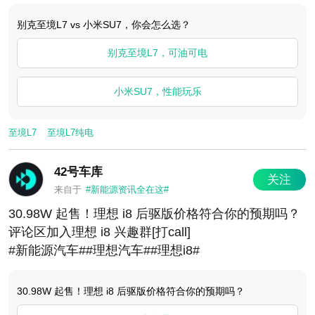
72TOPS的NPU神经算力。
别克至境L7 vs 小米SU7，你会怎么选？
动力搭载最大功率282kW的后置电机，拥有Boost动
力超频模式，0-100km/h加速时间仅为5.6秒，配备
别克至境L7，可油可电
80.6kWh宁德时代磷酸铁锂电池，最大续航702公
里，拥有6C超快充功能。小调查：20万级中大型轿车
小米SU7，性能玩乐
二选一，别克至境L7 vs 小米SU7，你会怎么选？#雷
军回应小米汽车保值率成绩##别克至境E7
至境L7
至境L7纯电
42号车库
关注
来自于
#新能源资讯全在这#
30.98W 起售！理想 i8 后驱版价格符合你的预期吗？
评论区加入理想 i8 兴趣群[打call]
#新能源汽车##理想汽车##理想i8#
30.98W 起售！理想 i8 后驱版价格符合你的预期吗？