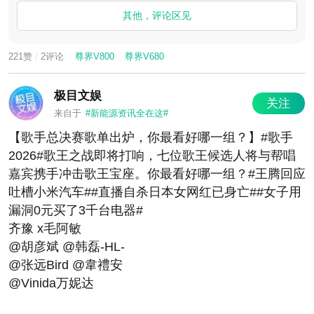
其他，评论区见
221赞
/
2评论
尊界V800
尊界V680
极目文娱
关注
来自于
#新能源资讯全在这#
【歌手总决赛歌单出炉，你最看好哪一组？】#歌手
2026#歌王之战即将打响，七位歌王候选人将与帮唱
嘉宾携手冲击歌王宝座。你最看好哪一组？#王腾回应
吐槽小米汽车##直播自杀日本女网红已身亡##女子用
漏洞0元买了3千台电器#
齐豫 x毛阿敏
@胡彦斌 @韩磊-HL-
@张远Bird @韋禮安
@Vinida万妮达