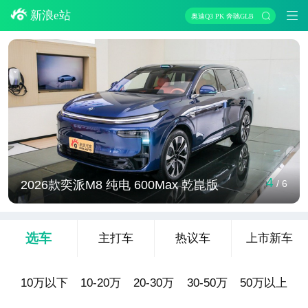
新浪e站
奥迪Q3 PK 奔驰GLB
4
2026款奕派M8 纯电 600Max 乾崑版
/
6
选车
主打车
热议车
上市新车
10万以下
10-20万
20-30万
30-50万
50万以上