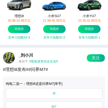
理想i8
小米SU7
小米YU7
30.98-33.98万元
21.99-30.39万元
23.35-32.99万元
询底价
询底价
询底价
竞争力指数64.9
竞争力指数92.0
竞争力指数85.1
_刘小川
关注
来自于
#新能源资讯全在这#
#理想i8发布##问界M7#
纯电二选一：理想i8还是问界M7[举手] ​​​
i8
M7