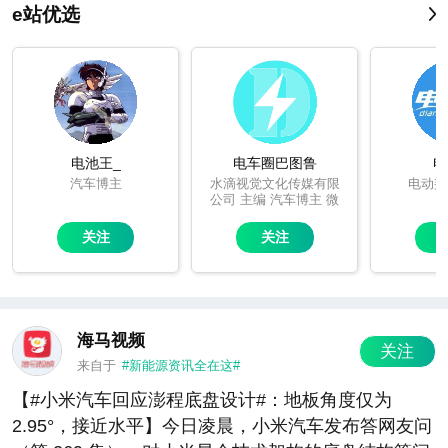
e站优选
电池王_
电车圈巴图鲁
电
汽车博主
水滴视觉文化传媒有限
电动邦
公司 主编 汽车博主 微
博原创视频博主
关注
关注
海马视频
关注
来自于
#新能源资讯全在这#
【#小米汽车回应澎程底盘设计#：地板角度仅为
2.95°，接近水平】今日凌晨，小米汽车发布答网友问