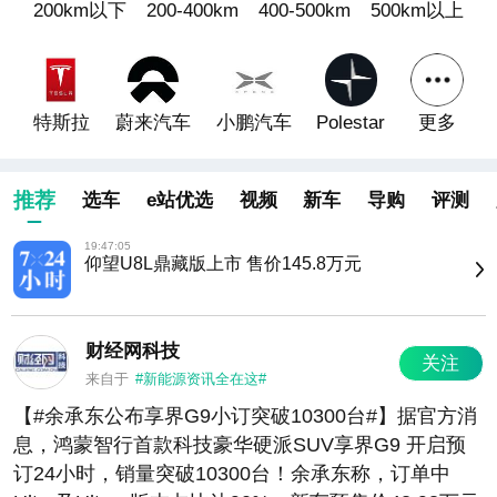
200km以下
200-400km
400-500km
500km以上
22:27:09
纵横F700限时权益价29.99万元起
22:24:00
中交集团董事长宋海良与宁德时代董事长曾毓群
举行会谈
特斯拉
蔚来汽车
小鹏汽车
Polestar
更多
22:10:02
太空探索技术公司：与特斯拉合计芯片算力需求
预计超 1 太瓦
20:10:02
推荐
选车
e站优选
视频
新车
导购
评测
雅保首席执行官：全球锂库存处于低位，因供应
疲弱无法满足电动汽车和电池储能日益增长的需
19:47:05
求
仰望U8L鼎藏版上市 售价145.8万元
07:25:02
国家清退梯次利用企业资质 动力电池回收行业迎
来结构性洗牌
财经网科技
关注
05:55:01
特朗普在谈及取消电动汽车强制政策时提及马斯
来自于
#新能源资讯全在这#
克
【#余承东公布享界G9小订突破10300台#】据官方消
22:20:03
非晶电驱技术下沉至10万级，2027款埃安RT
息，鸿蒙智行首款科技豪华硬派SUV享界G9 开启预
9.98万元起售
订24小时，销量突破10300台！余承东称，订单中
14:35:03
本田：第一季度未发生与电动汽车相关的亏损