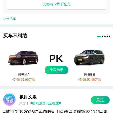
艾略特 x黄子弘凡
小米汽车
买车不纠结
查看结果
问界M9
理想L9
47.98-65.98万元
45.98-50.98万元
极目文娱
关注
来自于
#新能源资讯全在这#
#披荆斩棘2026阵容前瞻#【网传 #披荆斩棘2026# 明