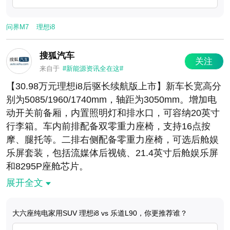
问界M7
理想i8
搜狐汽车
关注
来自于
#新能源资讯全在这#
【30.98万元理想i8后驱长续航版上市】新车长宽高分
别为5085/1960/1740mm，轴距为3050mm。增加电
动开关前备厢，内置照明灯和排水口，可容纳20英寸
行李箱。车内前排配备双零重力座椅，支持16点按
摩、腿托等。二排右侧配备零重力座椅，可选后舱娱
乐屏套装，包括流媒体后视镜、21.4英寸后舱娱乐屏
和8295P座舱芯片。
搭载最大功率为250千瓦的电机，匹配97.8度三元锂
展开全文
5C超充电池，CLTC综合续航780km。提供双腔空气
弹簧+连续可变阻尼减振器，支持4档高度调节，调整
大六座纯电家用SUV 理想i8 vs 乐道L90，你更推荐谁？
范围65mm。小调查：大六座纯电家用SUV 理想i8 vs