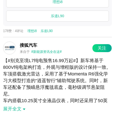
乐道L90，你更推荐谁？ #理想i8发布##理想i8##蔚来
理想i8
乐道L90
乐道L90
178赞
/
4评论
理想i8
乐道L90
搜狐汽车
关注
来自于
#新能源资讯全在这#
【#别克至境L7纯电预售16.99万起#】新车将基于
800V纯电架构打造，外观与增程版的设计保持一致。
车顶搭载激光雷达，采用了基于Momenta R6强化学
习大模型打造的“逍遥智行”辅助驾驶系统。同时，新
车还配备了预瞄悬浮魔毯底盘，毫秒级调节悬架阻
尼。
车内搭载10.25英寸全液晶仪表，同时还采用了50英
寸全景AR-HUD抬头显示系统以及15.6英寸中控多媒
展开全文
体触控屏，其座舱采用高通SA8775P芯片，拥有