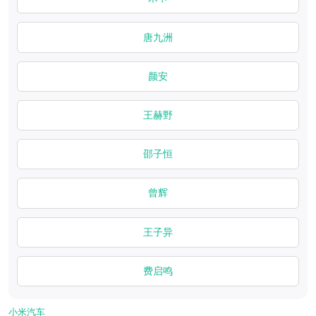
唐九洲
颜安
王赫野
邵子恒
曾辉
王子异
费启鸣
小米汽车