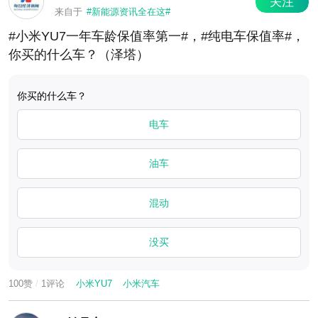
关注
来自于
#新能源资讯全在这#
#小米YU7一年车龄保值率第一#，#纯电车保值率#，
你买的什么车？（泽塔）
你买的什么车？
电车
油车
混动
没买
100赞
/
1评论
小米YU7
小米汽车