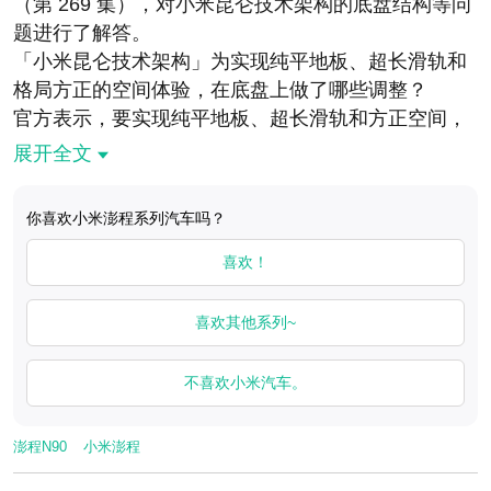
（第 269 集），对小米昆仑技术架构的底盘结构等问
题进行了解答。
「小米昆仑技术架构」为实现纯平地板、超长滑轨和
格局方正的空间体验，在底盘上做了哪些调整？
官方表示，要实现纯平地板、超长滑轨和方正空间，
必须从架构层面对底盘做系统性调整。小米昆仑技术
展开全文
架构的核心思路是：在有限的垂向空间里，把部件重
新排布、极致压缩高度，同时不牺牲 SUV 的通过性
你喜欢小米澎程系列汽车吗？
和悬架舒适性，下面以 N90 Max 为例给大家介绍一
下：
喜欢！
首先是垂向压缩，我们做了三个关键动作：
一是后电驱采用高集成度的同轴布置，电控系统前
喜欢其他系列~
置，电驱位置的地板厚度降低了 145mm，第三排地
板台阶随之做平；
不喜欢小米汽车。
二是把电池包控制模块从顶部挪到前、后部，地板厚
度再降低 180mm，第二排地板也得以做平；
澎程N90
小米澎程
三是在电池和电驱之间挤下 60L 超大油箱，没有牺牲
续航。