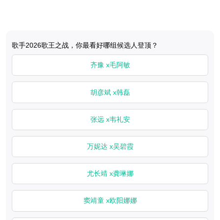
歌手2026歌王之战，你最看好哪组候选人登顶？
齐豫 x毛阿敏
胡彦斌 x韩磊
张远 x韦礼安
万妮达 x吴碧霞
尤长靖 x龚琳娜
窦靖童 x欧阳娜娜