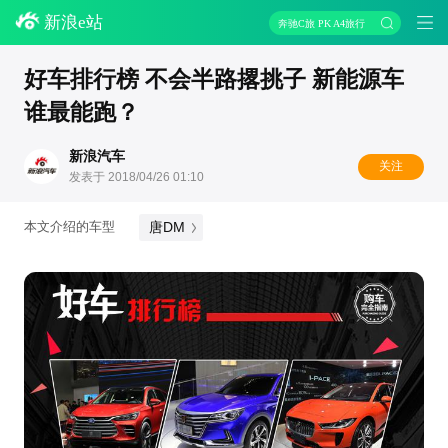
新浪e站
奔驰C旅 PK A4旅行
好车排行榜 不会半路撂挑子 新能源车
谁最能跑？
新浪汽车
关注
发表于 2018/04/26 01:10
唐DM
本文介绍的车型