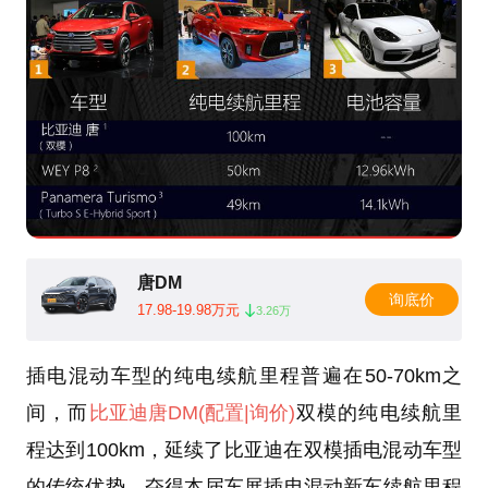
唐DM
询底价
17.98-19.98万元
3.26万
插电混动车型的纯电续航里程普遍在50-70km之
间，而
比亚迪
唐DM
(配置
|询价)
双模的纯电续航里
程达到100km，延续了比亚迪在双模插电混动车型
的传统优势，夺得本届车展插电混动新车续航里程