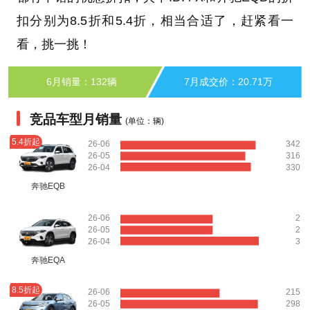
扣分别为8.5折和5.4折，相当合适了，赶紧看一
看，挑一挑！
6月销量：132辆
7月成交价：20.71万
竞品车型月销量
(单位：辆)
5.4折起
26-06
342
26-05
316
26-04
330
奔驰EQB
26-06
2
26-05
2
26-04
3
奔驰EQA
8.5折起
26-06
215
26-05
298