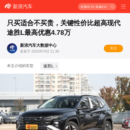
新浪汽车
哈弗H6 PK 荣威RX5
只买适合不买贵，关键性价比超高现代
途胜L最高优惠4.78万
新浪汽车大数据中心
关注
发表于 2025/07/02 11:30
途胜L
本文介绍的车型