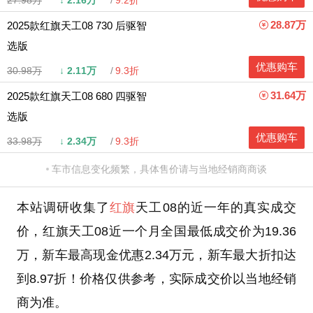
27.98万
↓
2.16万
9.2折
28.87万
2025款红旗天工08 730 后驱智
选版
优惠购车
30.98万
↓
2.11万
9.3折
31.64万
2025款红旗天工08 680 四驱智
选版
优惠购车
33.98万
↓
2.34万
9.3折
车市信息变化频繁，具体售价请与当地经销商商谈
本站调研收集了
红旗
天工08的近一年的真实成交
价，红旗天工08近一个月全国最低成交价为19.36
万，新车最高现金优惠2.34万元，新车最大折扣达
到8.97折！价格仅供参考，实际成交价以当地经销
商为准。