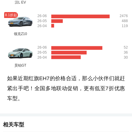
汉L EV
8.1折起
26-06
2476
26-05
488
26-04
119
领克Z10
26-06
52
26-05
36
26-04
30
昊铂GT
如果近期红旗EH7的价格合适，那么小伙伴们就赶
紧出手吧！全国多地联动促销，更有低至7折优惠
车型。
相关车型