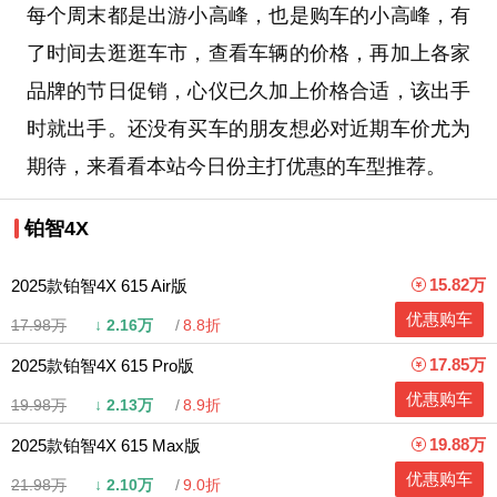
每个周末都是出游小高峰，也是购车的小高峰，有
了时间去逛逛车市，查看车辆的价格，再加上各家
品牌的节日促销，心仪已久加上价格合适，该出手
时就出手。还没有买车的朋友想必对近期车价尤为
期待，来看看本站今日份主打优惠的车型推荐。
铂智4X
15.82万
2025款铂智4X 615 Air版
优惠购车
17.98万
↓
2.16万
8.8折
17.85万
2025款铂智4X 615 Pro版
优惠购车
19.98万
↓
2.13万
8.9折
19.88万
2025款铂智4X 615 Max版
优惠购车
21.98万
↓
2.10万
9.0折