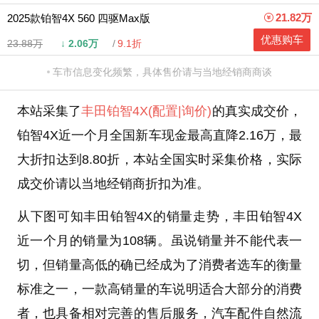
21.82万
2025款铂智4X 560 四驱Max版
优惠购车
23.88万
↓
2.06万
9.1折
车市信息变化频繁，具体售价请与当地经销商商谈
本站采集了
丰田
铂智4X
(配置
|询价)
的真实成交价，
铂智4X近一个月全国新车现金最高直降2.16万，最
大折扣达到8.80折，本站全国实时采集价格，实际
成交价请以当地经销商折扣为准。
从下图可知丰田铂智4X的销量走势，丰田铂智4X
近一个月的销量为108辆。虽说销量并不能代表一
切，但销量高低的确已经成为了消费者选车的衡量
标准之一，一款高销量的车说明适合大部分的消费
者，也具备相对完善的售后服务，汽车配件自然流