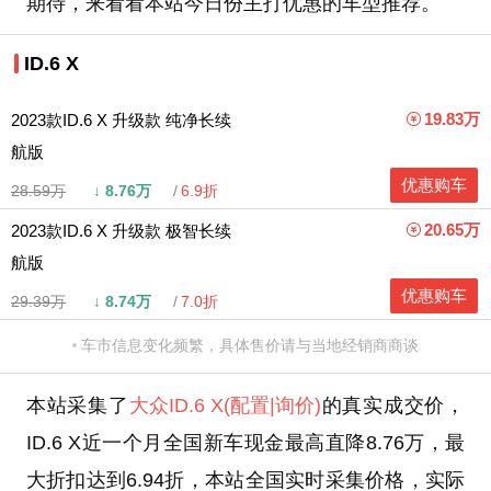
期待，来看看本站今日份主打优惠的车型推荐。
ID.6 X
19.83万
2023款ID.6 X 升级款 纯净长续
航版
优惠购车
28.59万
↓
8.76万
6.9折
20.65万
2023款ID.6 X 升级款 极智长续
航版
优惠购车
29.39万
↓
8.74万
7.0折
车市信息变化频繁，具体售价请与当地经销商商谈
本站采集了
大众
ID.6 X
(配置
|询价)
的真实成交价，
ID.6 X近一个月全国新车现金最高直降8.76万，最
大折扣达到6.94折，本站全国实时采集价格，实际