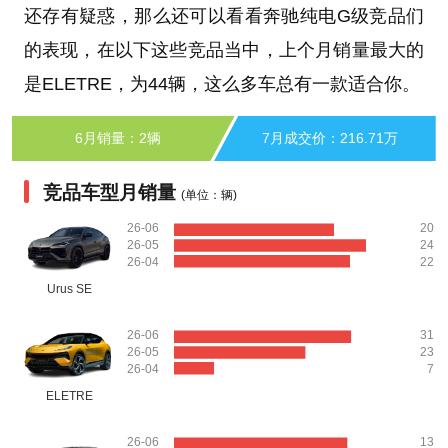
还存有疑惑，那么还可以看看奔驰纯电G级竞品们
的表现，在以下这些竞品当中，上个月销量最大的
是ELETRE，为44辆，这么多车总有一款适合你。
6月销量：2辆
7月成交价：216.71万
竞品车型月销量
(单位：辆)
26-06
20
26-05
24
26-04
22
Urus SE
26-06
31
26-05
23
26-04
7
ELETRE
26-06
13