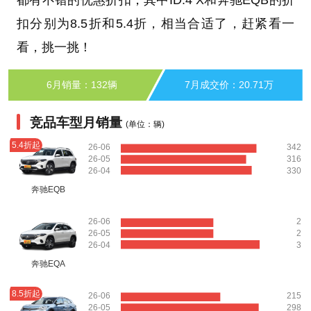
都有不错的优惠折扣，其中ID.4 X和奔驰EQB的折
扣分别为8.5折和5.4折，相当合适了，赶紧看一
看，挑一挑！
6月销量：132辆
7月成交价：20.71万
竞品车型月销量
(单位：辆)
5.4折起
26-06
342
26-05
316
26-04
330
奔驰EQB
26-06
2
26-05
2
26-04
3
奔驰EQA
8.5折起
26-06
215
26-05
298