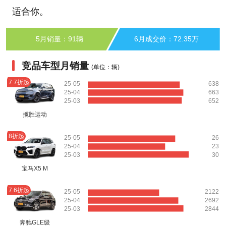
适合你。
5月销量：91辆
6月成交价：72.35万
竞品车型月销量
(单位：辆)
7.7折起
25-05
638
25-04
663
25-03
652
揽胜运动
8折起
25-05
26
25-04
23
25-03
30
宝马X5 M
7.6折起
25-05
2122
25-04
2692
25-03
2844
奔驰GLE级