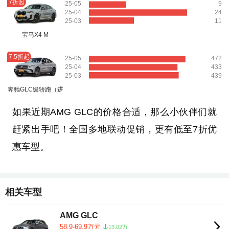
7折起
25-05
9
25-04
24
25-03
11
宝马X4 M
7.5折起
25-05
472
25-04
433
25-03
439
奔驰GLC级轿跑（进
口）
如果近期AMG GLC的价格合适，那么小伙伴们就
赶紧出手吧！全国多地联动促销，更有低至7折优
惠车型。
相关车型
AMG GLC
58.9-69.9万元
13.02万