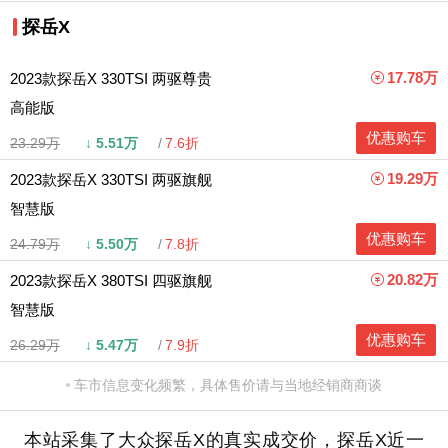
探岳X
17.78万
2023款探岳X 330TSI 两驱尊贵
高能版
优惠购车
23.29万
↓
5.51万
7.6折
19.29万
2023款探岳X 330TSI 两驱旗舰
智慧版
优惠购车
24.79万
↓
5.50万
7.8折
20.82万
2023款探岳X 380TSI 四驱旗舰
智慧版
优惠购车
26.29万
↓
5.47万
7.9折
车市信息变化频繁，具体售价请与当地经销商商谈
本站采集了大众探岳X的真实成交价，探岳X近一