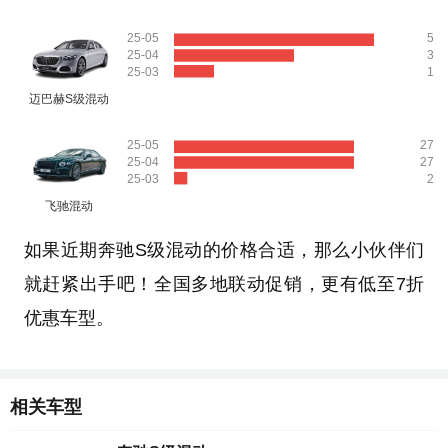
25-05
5
25-04
3
25-03
1
迈巴赫S级混动
25-05
27
25-04
27
25-03
2
飞驰混动
如果近期奔驰S级混动的价格合适，那么小伙伴们
就赶紧出手吧！全国多地联动促销，更有低至7折
优惠车型。
相关车型