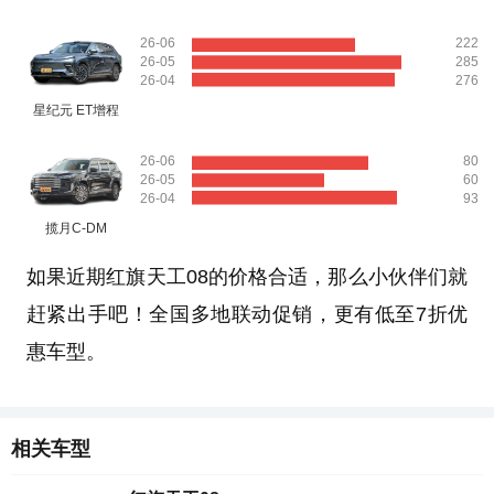
26-06
222
26-05
285
26-04
276
星纪元 ET增程
26-06
80
26-05
60
26-04
93
揽月C-DM
如果近期红旗天工08的价格合适，那么小伙伴们就
赶紧出手吧！全国多地联动促销，更有低至7折优
惠车型。
相关车型