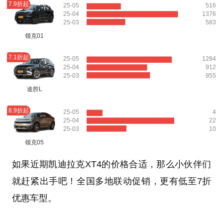
7.9折起
25-05
516
25-04
1376
25-03
583
领克01
7.1折起
25-05
1284
25-04
912
25-03
955
途胜L
8.9折起
25-05
4
25-04
22
25-03
10
领克05
如果近期凯迪拉克XT4的价格合适，那么小伙伴们
就赶紧出手吧！全国多地联动促销，更有低至7折
优惠车型。