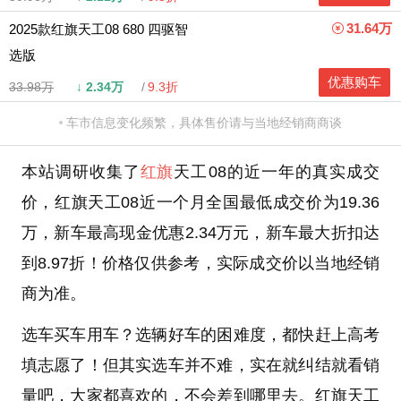
31.64万
2025款红旗天工08 680 四驱智
选版
优惠购车
33.98万
↓
2.34万
9.3折
车市信息变化频繁，具体售价请与当地经销商商谈
本站调研收集了
红旗
天工08的近一年的真实成交
价，红旗天工08近一个月全国最低成交价为19.36
万，新车最高现金优惠2.34万元，新车最大折扣达
到8.97折！价格仅供参考，实际成交价以当地经销
商为准。
选车买车用车？选辆好车的困难度，都快赶上高考
填志愿了！但其实选车并不难，实在就纠结就看销
量吧，大家都喜欢的，不会差到哪里去。红旗天工