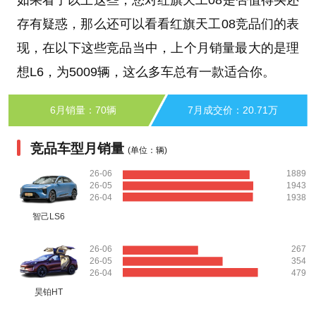
存有疑惑，那么还可以看看红旗天工08竞品们的表
现，在以下这些竞品当中，上个月销量最大的是理
想L6，为5009辆，这么多车总有一款适合你。
6月销量：70辆
7月成交价：20.71万
竞品车型月销量
(单位：辆)
26-06
1889
26-05
1943
26-04
1938
智己LS6
26-06
267
26-05
354
26-04
479
昊铂HT