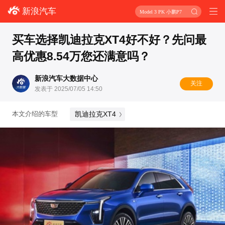
新浪汽车
Model 3 PK 小鹏P7
买车选择凯迪拉克XT4好不好？先问最
高优惠8.54万您还满意吗？
新浪汽车大数据中心
关注
发表于 2025/07/05 14:50
凯迪拉克XT4
本文介绍的车型