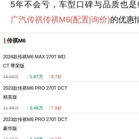
5年不会亏，车型口碑与品质也
广汽传祺
传祺M6
(配置
|询价)
的优惠
传祺M6
2024款传祺M6 MAX 270T WD
CT 尊荣版
14.58万
↓
1.87万
8.7折
2023款传祺M6 PRO 270T DCT
精英版
11.98万
↓
2.48万
7.9折
2023款传祺M6 PRO 270T DCT
豪华版