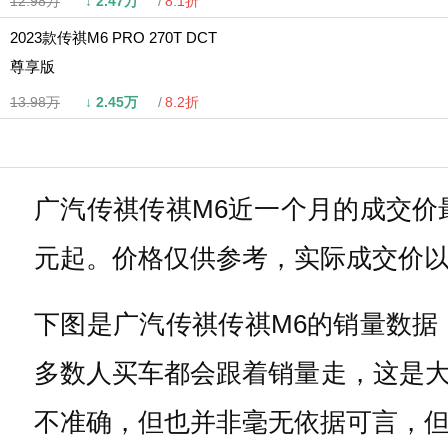
12.98万
↓
2.47万
8.1折
2023款传祺M6 PRO 270T DCT
尊享版
13.98万
↓
2.45万
8.2折
广汽传祺传祺M6近一个月的成交价最大
元起。价格仅供参考，实际成交价
下图是广汽传祺传祺M6的销量数据
多数人买车都会跟着销量走，这是
不准确，但也并非毫无依据可言，