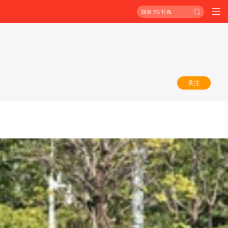
朗逸 PK 轩逸
关注