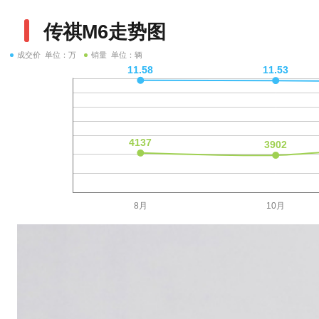
传祺M6走势图
成交价 单位：万
销量 单位：辆