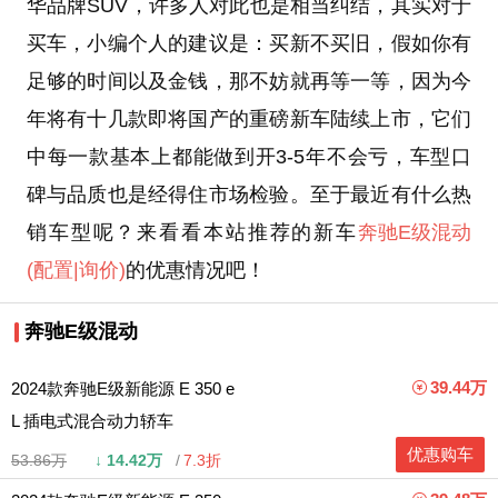
华品牌SUV，许多人对此也是相当纠结，其实对于
买车，小编个人的建议是：买新不买旧，假如你有
足够的时间以及金钱，那不妨就再等一等，因为今
年将有十几款即将国产的重磅新车陆续上市，它们
中每一款基本上都能做到开3-5年不会亏，车型口
碑与品质也是经得住市场检验。至于最近有什么热
销车型呢？来看看本站推荐的新车
奔驰E级混动
(配置
|询价)
的优惠情况吧！
奔驰E级混动
39.44万
2024款奔驰E级新能源 E 350 e
L 插电式混合动力轿车
优惠购车
53.86万
↓
14.42万
7.3折