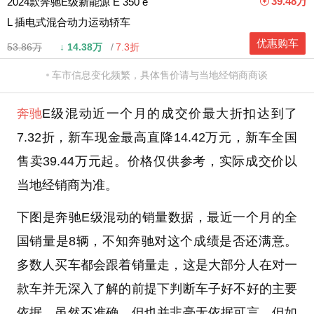
39.48万
2024款奔驰E级新能源 E 350 e
L 插电式混合动力运动轿车
优惠购车
53.86万
↓
14.38万
7.3折
车市信息变化频繁，具体售价请与当地经销商商谈
奔驰
E级混动近一个月的成交价最大折扣达到了
7.32折，新车现金最高直降14.42万元，新车全国
售卖39.44万元起。价格仅供参考，实际成交价以
当地经销商为准。
下图是奔驰E级混动的销量数据，最近一个月的全
国销量是8辆，不知奔驰对这个成绩是否还满意。
多数人买车都会跟着销量走，这是大部分人在对一
款车并无深入了解的前提下判断车子好不好的主要
依据。虽然不准确，但也并非毫无依据可言，但如