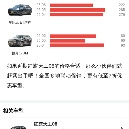
26-06
222
26-05
285
26-04
276
星纪元 ET增程
26-06
80
26-05
60
26-04
93
揽月C-DM
如果近期红旗天工08的价格合适，那么小伙伴们就
赶紧出手吧！全国多地联动促销，更有低至7折优
惠车型。
相关车型
红旗天工08