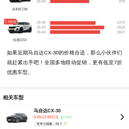
26-04
476
吉利ICON
7.4折起
26-06
2370
26-05
2820
26-04
2607
传祺GS3
如果近期马自达CX-30的价格合适，那么小伙伴们
就赶紧出手吧！全国多地联动促销，更有低至7折
优惠车型。
相关车型
马自达CX-30
9.99-13.99万元
0.38万
竞争力指数：59.7