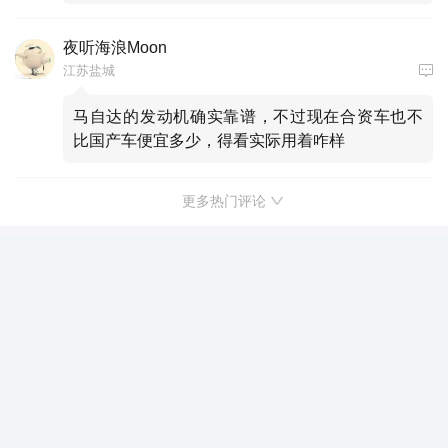
夜听海浪Moon
江苏盐城
马自达的发动机确实靠谱，不过现在合资车也不
比国产车便宜多少，得看实际用着咋样
更多热门评论
新一轮价格战来袭，大众探岳X全国最
高直降5.51万
新浪汽车大数据中心
关注
发表于 2026/08/06 16:20