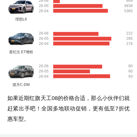
26-06
649
26-05
4838
26-04
5365
理想L6
26-06
222
26-05
285
26-04
276
星纪元 ET增程
26-06
80
26-05
60
26-04
93
揽月C-DM
如果近期红旗天工08的价格合适，那么小伙伴们就
赶紧出手吧！全国多地联动促销，更有低至7折优
惠车型。