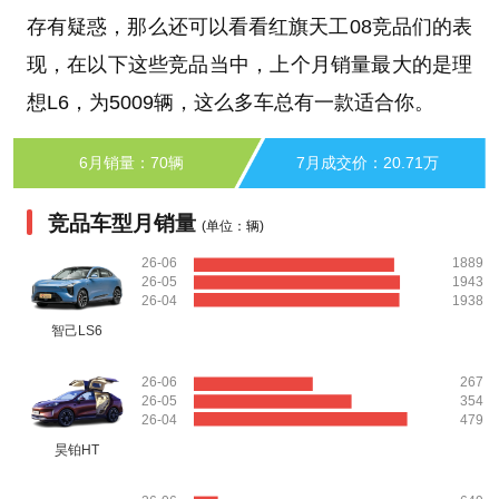
存有疑惑，那么还可以看看红旗天工08竞品们的表
现，在以下这些竞品当中，上个月销量最大的是理
想L6，为5009辆，这么多车总有一款适合你。
6月销量：70辆
7月成交价：20.71万
竞品车型月销量
(单位：辆)
26-06
1889
26-05
1943
26-04
1938
智己LS6
26-06
267
26-05
354
26-04
479
昊铂HT