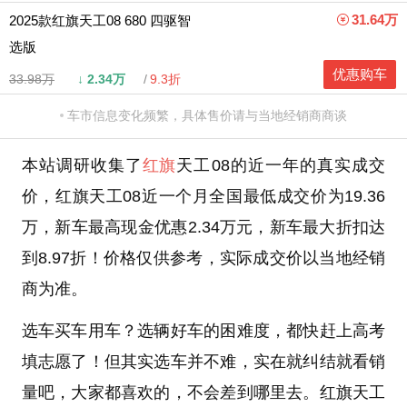
31.64万
2025款红旗天工08 680 四驱智
选版
优惠购车
33.98万
↓
2.34万
9.3折
车市信息变化频繁，具体售价请与当地经销商商谈
本站调研收集了
红旗
天工08的近一年的真实成交
价，红旗天工08近一个月全国最低成交价为19.36
万，新车最高现金优惠2.34万元，新车最大折扣达
到8.97折！价格仅供参考，实际成交价以当地经销
商为准。
选车买车用车？选辆好车的困难度，都快赶上高考
填志愿了！但其实选车并不难，实在就纠结就看销
量吧，大家都喜欢的，不会差到哪里去。红旗天工