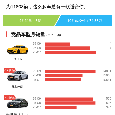
为11803辆，这么多车总有一款适合你。
9月销量：5辆
10月成交价：74.38万
竞品车型月销量
(单位：辆)
25-09
4
25-08
7
25-07
8
Ghibli
6.9折起
25-09
14891
25-08
11065
25-07
10581
奥迪A6L
7.9折起
25-09
570
25-08
595
25-07
374
奔驰E级（进口）