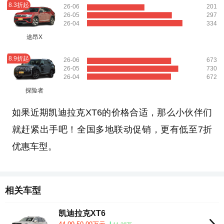
8.3折起
26-06
201
26-05
297
26-04
334
途昂X
8.9折起
26-06
673
26-05
730
26-04
672
探险者
如果近期凯迪拉克XT6的价格合适，那么小伙伴们
就赶紧出手吧！全国多地联动促销，更有低至7折
优惠车型。
相关车型
凯迪拉克XT6