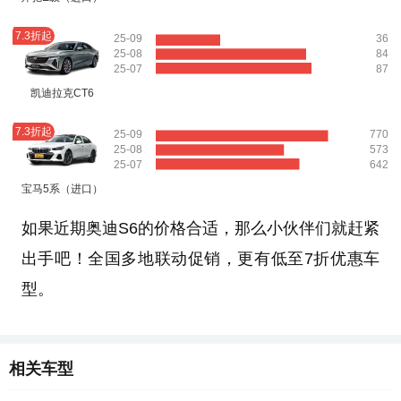
7.3折起
25-09
36
25-08
84
25-07
87
凯迪拉克CT6
7.3折起
25-09
770
25-08
573
25-07
642
宝马5系（进口）
如果近期奥迪S6的价格合适，那么小伙伴们就赶紧
出手吧！全国多地联动促销，更有低至7折优惠车
型。
相关车型