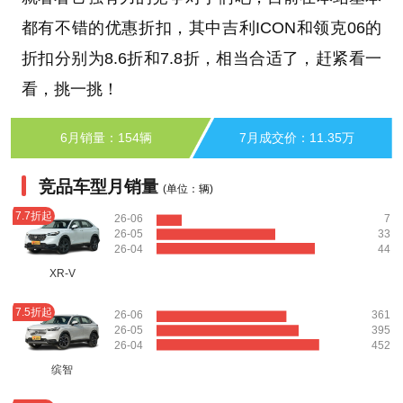
都有不错的优惠折扣，其中吉利ICON和领克06的
折扣分别为8.6折和7.8折，相当合适了，赶紧看一
看，挑一挑！
6月销量：154辆
7月成交价：11.35万
竞品车型月销量
(单位：辆)
7.7折起
26-06
7
26-05
33
26-04
44
XR-V
7.5折起
26-06
361
26-05
395
26-04
452
缤智