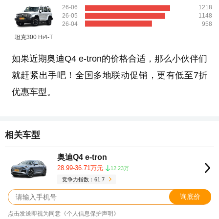
26-06
1218
26-05
1148
26-04
958
坦克300 Hi4-T
如果近期奥迪Q4 e-tron的价格合适，那么小伙伴们
就赶紧出手吧！全国多地联动促销，更有低至7折
优惠车型。
相关车型
奥迪Q4 e-tron
28.99-36.71万元
12.23万
竞争力指数：61.7
询底价
点击发送即视为同意《个人信息保护声明》