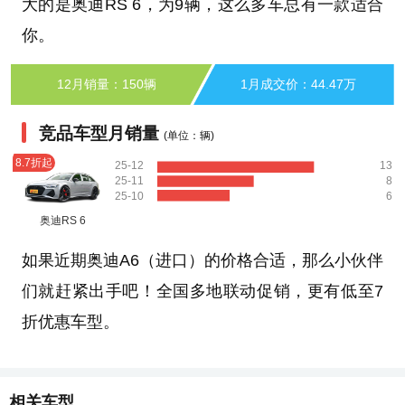
大的是奥迪RS 6，为9辆，这么多车总有一款适合
你。
12月销量：150辆
1月成交价：44.47万
竞品车型月销量
(单位：辆)
8.7折起
25-12
13
25-11
8
25-10
6
奥迪RS 6
如果近期奥迪A6（进口）的价格合适，那么小伙伴
们就赶紧出手吧！全国多地联动促销，更有低至7
折优惠车型。
相关车型