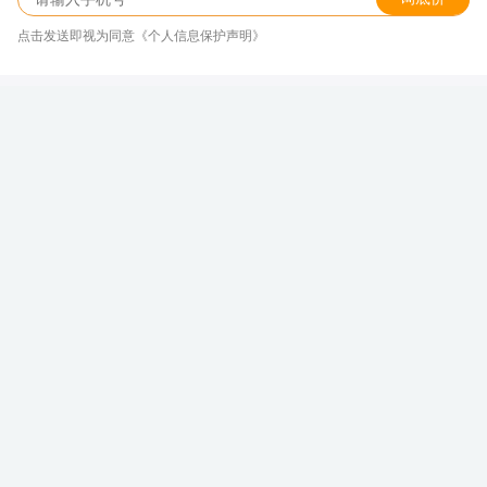
点击发送即视为同意《个人信息保护声明》
只买适合不买贵，关键性价比超高丰田
赛那SIENNA最高优惠6.04万
新浪汽车大数据中心
关注
发表于 2026/08/08 13:00
赛那SIENNA
本文介绍的车型
随着社会的发展和进步，汽车已经作为一件生活必
需品和日常用品，进入到了千家万户。对许多人来
说，可能已经有过一次购车经验，也自认为对购车