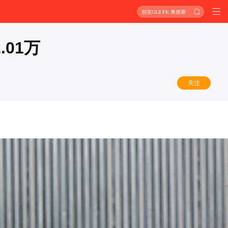
别克GL8 PK 奥德赛
01万
关注