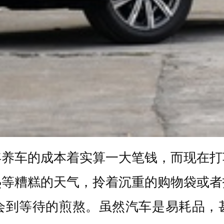
年养车的成本着实算一大笔钱，而现在打
热等糟糕的天气，拎着沉重的购物袋或者
会到等待的煎熬。虽然汽车是易耗品，