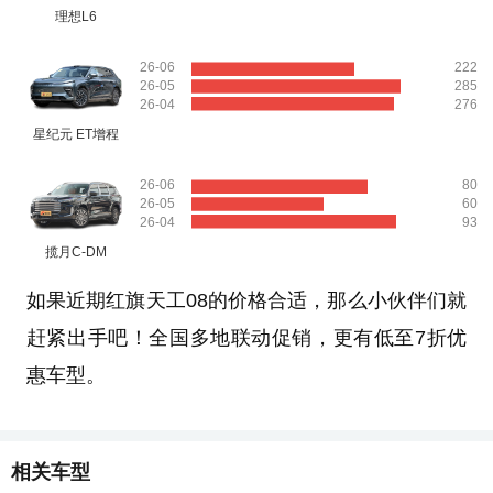
理想L6
26-06
222
26-05
285
26-04
276
星纪元 ET增程
26-06
80
26-05
60
26-04
93
揽月C-DM
如果近期红旗天工08的价格合适，那么小伙伴们就
赶紧出手吧！全国多地联动促销，更有低至7折优
惠车型。
相关车型