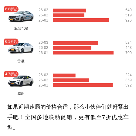
6.8折起
26-03
549
26-02
519
26-01
926
标致408
6.1折起
26-03
524
26-02
443
26-01
700
雷凌
4.7折起
26-03
224
26-02
359
26-01
592
威朗
如果近期速腾的价格合适，那么小伙伴们就赶紧出
手吧！全国多地联动促销，更有低至7折优惠车
型。