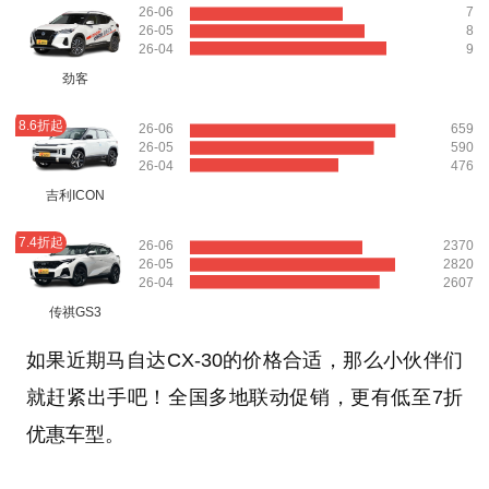
26-06
7
26-05
8
26-04
9
劲客
8.6折起
26-06
659
26-05
590
26-04
476
吉利ICON
7.4折起
26-06
2370
26-05
2820
26-04
2607
传祺GS3
如果近期马自达CX-30的价格合适，那么小伙伴们
就赶紧出手吧！全国多地联动促销，更有低至7折
优惠车型。