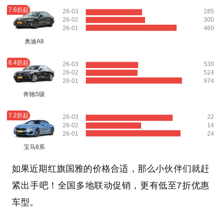
7.6折起
26-03
285
26-02
300
26-01
460
奥迪A8
8.4折起
26-03
530
26-02
524
26-01
974
奔驰S级
7.2折起
26-03
22
26-02
14
26-01
24
宝马8系
如果近期红旗国雅的价格合适，那么小伙伴们就赶
紧出手吧！全国多地联动促销，更有低至7折优惠
车型。