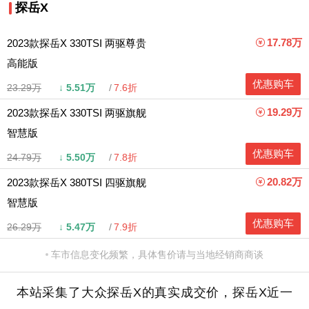
探岳X
17.78万
2023款探岳X 330TSI 两驱尊贵
高能版
优惠购车
23.29万
↓
5.51万
7.6折
19.29万
2023款探岳X 330TSI 两驱旗舰
智慧版
优惠购车
24.79万
↓
5.50万
7.8折
20.82万
2023款探岳X 380TSI 四驱旗舰
智慧版
优惠购车
26.29万
↓
5.47万
7.9折
车市信息变化频繁，具体售价请与当地经销商商谈
本站采集了大众探岳X的真实成交价，探岳X近一