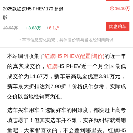
16.10万
2025款红旗H5 PHEV 170 超混
版
优惠购车
19.98万
↓
3.88万
8.1折
车市信息变化频繁，具体售价请与当地经销商商谈
本站调研收集了
红旗H5 PHEV
(配置
|询价)
的近一年
的真实成交价，
红旗
H5 PHEV近一个月全国最低
成交价为14.67万，新车最高现金优惠3.91万元，
新车最大折扣达到7.90折！价格仅供参考，实际成
交价以当地经销商为准。
选车买车用车？选辆好车的困难度，都快赶上高考
填志愿了！但其实选车并不难，实在就纠结就看销
量吧，大家都喜欢的，不会差到哪里去。红旗H5