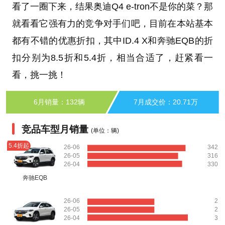
看了一圈下来，结果奥迪Q4 e-tron不是你的菜？那
就看看它强有力的竞争对手们吧，目前在本站基本
都有不错的优惠折扣，其中ID.4 X和奔驰EQB的折
扣分别为8.5折和5.4折，相当合适了，赶紧看一
看，挑一挑！
6月销量：132辆
7月成交价：20.71万
竞品车型月销量
(单位：辆)
5.4折起
26-06
342
26-05
316
26-04
330
奔驰EQB
26-06
2
26-05
2
26-04
3