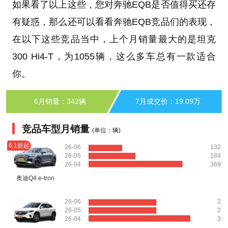
如果看了以上这些，您对奔驰EQB是否值得买还存
有疑惑，那么还可以看看奔驰EQB竞品们的表现，
在以下这些竞品当中，上个月销量最大的是坦克
300 Hi4-T，为1055辆，这么多车总有一款适合
你。
6月销量：342辆
7月成交价：19.09万
竞品车型月销量
(单位：辆)
6.1折起
26-06
132
26-05
184
26-04
369
奥迪Q4 e-tron
26-06
2
26-05
2
26-04
3