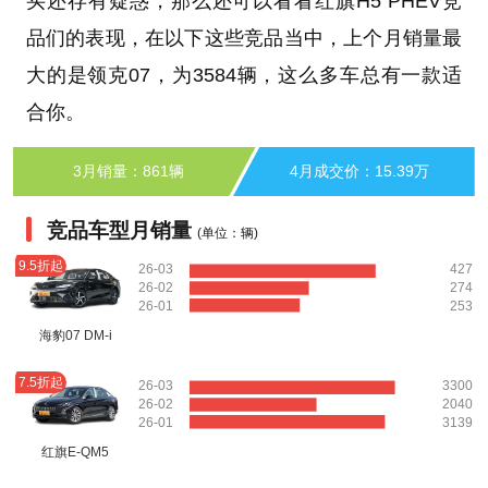
买还存有疑惑，那么还可以看看红旗H5 PHEV竞
品们的表现，在以下这些竞品当中，上个月销量最
大的是领克07，为3584辆，这么多车总有一款适
合你。
3月销量：861辆
4月成交价：15.39万
竞品车型月销量
(单位：辆)
9.5折起
26-03
427
26-02
274
26-01
253
海豹07 DM-i
7.5折起
26-03
3300
26-02
2040
26-01
3139
红旗E-QM5