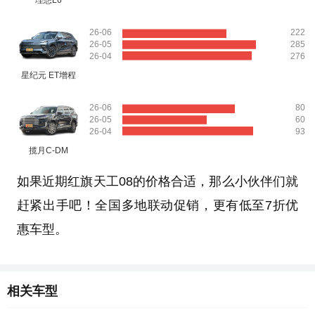
理想L6
26-06
222
26-05
285
26-04
276
星纪元 ET增程
26-06
80
26-05
60
26-04
93
揽月C-DM
如果近期红旗天工08的价格合适，那么小伙伴们就
赶紧出手吧！全国多地联动促销，更有低至7折优
惠车型。
相关车型