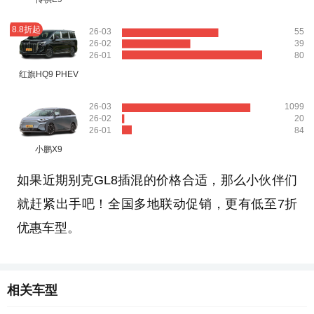
8.8折起
26-03
55
26-02
39
26-01
80
红旗HQ9 PHEV
26-03
1099
26-02
20
26-01
84
小鹏X9
如果近期别克GL8插混的价格合适，那么小伙伴们
就赶紧出手吧！全国多地联动促销，更有低至7折
优惠车型。
相关车型