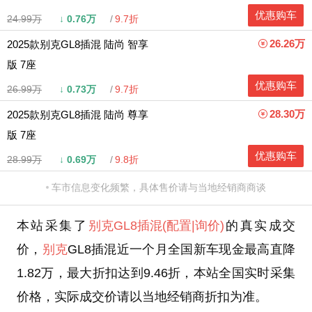
优惠购车
24.99万
↓
0.76万
9.7折
26.26万
2025款别克GL8插混 陆尚 智享
版 7座
优惠购车
26.99万
↓
0.73万
9.7折
28.30万
2025款别克GL8插混 陆尚 尊享
版 7座
优惠购车
28.99万
↓
0.69万
9.8折
车市信息变化频繁，具体售价请与当地经销商商谈
本站采集了
别克GL8插混
(配置
|询价)
的真实成交
价，
别克
GL8插混近一个月全国新车现金最高直降
1.82万，最大折扣达到9.46折，本站全国实时采集
价格，实际成交价请以当地经销商折扣为准。