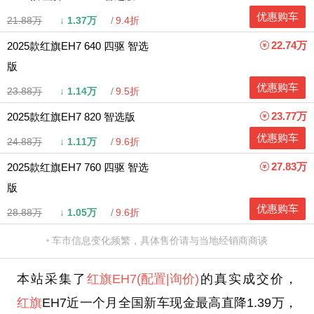
优惠购车
21.88万
↓
1.37万
9.4折
22.74万
2025款红旗EH7 640 四驱 智选
版
优惠购车
23.88万
↓
1.14万
9.5折
23.77万
2025款红旗EH7 820 智选版
优惠购车
24.88万
↓
1.11万
9.6折
27.83万
2025款红旗EH7 760 四驱 智选
版
优惠购车
28.88万
↓
1.05万
9.6折
车市信息变化频繁，具体售价请与当地经销商商谈
本站采集了
红旗EH7
(配置
|询价)
的真实成交价，
红旗
EH7近一个月全国新车现金最高直降1.39万，