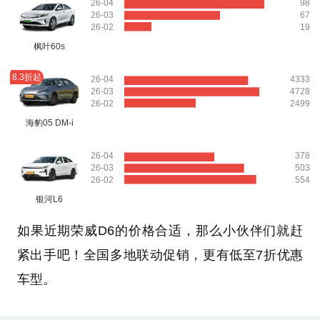
26-04
98
26-03
67
26-02
19
枫叶60s
8.3折起
26-04
4333
26-03
4728
26-02
2499
海豹05 DM-i
26-04
378
26-03
503
26-02
554
银河L6
如果近期荣威D6的价格合适，那么小伙伴们就赶
紧出手吧！全国多地联动促销，更有低至7折优惠
车型。