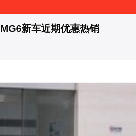
爵MG6新车近期优惠热销