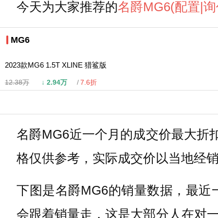
今天为大家推荐的
名爵
MG6
(配置
|询
MG6
2023款MG6 1.5T XLINE 猎鲨版
12.38万
↓
2.94万
7.6折
名爵MG6近一个月的成交价最大折扣达
格仅供参考，实际成交价以当地经
下图是名爵MG6的销量数据，最近
会跟着销量走，这是大部分人在对