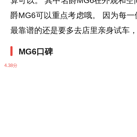
算可以。 其中名爵MG6在外观和
爵MG6可以重点考虑哦。 因为每
最靠谱的还是要多去店里亲身试车
MG6口碑
4.38
分