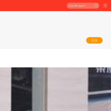
EU5 PK Aion S
关注