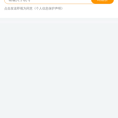
点击发送即视为同意《个人信息保护声明》
家用舒适，商务有面，最大折扣10.0
折，奔驰纯电G级真的不考虑开回家？
新浪汽车大数据中心
关注
发表于 2026/08/07 16:10
奔驰纯电G级
本文介绍的车型