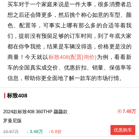
买车对于一个家庭来说是一件大事，很多消费者总
想之后还会降更多，然后挑个称心如意的车型、颜
色、配置等，可事实上哪有那么多的合适等着我
们，提前没有预留足够的订车时间，到了年底大家
都在你争我抢，结果是车辆没得选，价格更是没的
商量！今天就以
标致408
(配置
|询价)
为例，看看新
车的全国真实成交价、优惠折扣、销量、保值率等
信息，帮助你更全面地了解一款车的市场行情。
标致408
7.49万
2024款标致408 360THP 龘龘款
罗曼尼版
优惠购车
10.97万
↓
3.48万
6.8折