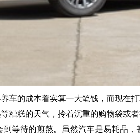
年养车的成本着实算一大笔钱，而现在打
热等糟糕的天气，拎着沉重的购物袋或者
会到等待的煎熬。虽然汽车是易耗品，