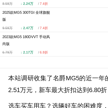
8.59万
↓
2.24万
7.4折
2025款MG5 300TGI 全球旗舰
版
9.59万
↓
2.47万
7.4折
2023款MG5 180DVVT 手动风
尚版
6.79万
↓
2.17万
6.8折
本站调研收集了名爵MG5的近一年
2.51万元，新车最大折扣达到6.
选车买车用车？选辆好车的困难度