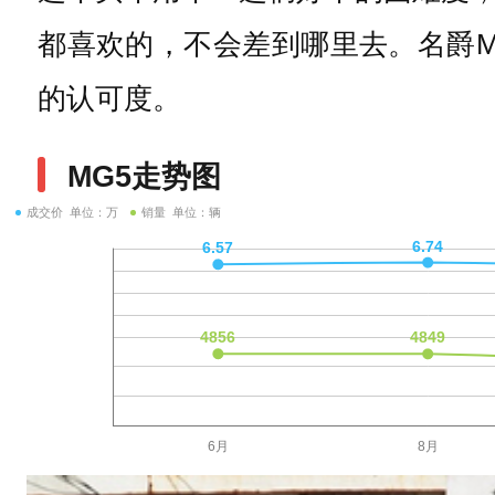
都喜欢的，不会差到哪里去。名爵M
的认可度。
MG5走势图
成交价 单位：万
销量 单位：辆