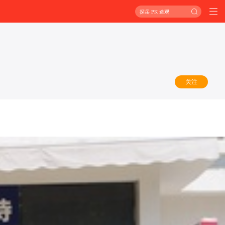
探岳 PK 途观
关注