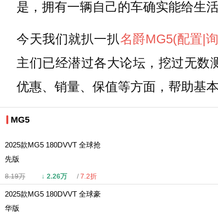
是，拥有一辆自己的车确实能给生
今天我们就扒一扒
名爵
MG5
(配置
|
主们已经潜过各大论坛，挖过无数
优惠、销量、保值等方面，帮助基本
MG5
2025款MG5 180DVVT 全球抢
先版
8.19万
↓
2.26万
7.2折
2025款MG5 180DVVT 全球豪
华版