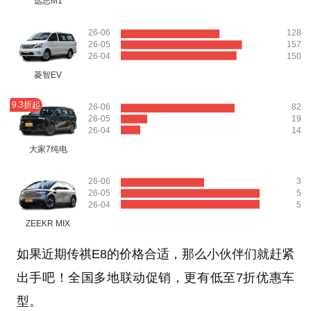
远志M1
26-06
128
26-05
157
26-04
150
菱智EV
9.3折起
26-06
82
26-05
19
26-04
14
大家7纯电
26-06
3
26-05
5
26-04
5
ZEEKR MIX
如果近期传祺E8的价格合适，那么小伙伴们就赶紧
出手吧！全国多地联动促销，更有低至7折优惠车
型。