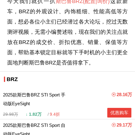
今天我们就扒一扒
斯巴鲁
BRZ
(配置
|询价)
这款新
车，BRZ的外观设计、内饰糙细、性能高低等方
面，想必各位小主们已经潜过各大论坛，挖过无数
测评视频，无需小编赘述啦，现在我们的关注点就
放在BRZ的成交价、折扣优惠、销量、保值等方
面，帮助基本锁定目标就等下手时机的小主们更全
面地判断斯巴鲁BRZ是否值得拿下。
BRZ
28.16万
2025款斯巴鲁BRZ STI Sport 手
动版EyeSight
优惠购车
29.98万
↓
1.82万
9.4折
29.17万
2025款斯巴鲁BRZ STI Sport 自
动版EyeSight