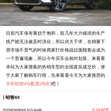
目前汽车保有量趋于饱和，前几年大力铺排的生产
线产能无法被及时消化，所以供大于求，在销量下
滑市场不景气的时候商家打价格战拉拢顾客会成为
一个普遍现象，所以今年买车会相对划算。来看看
本站为大家搜集的热销车型的全国真实成交价，便
于大家了解购车行情，先来看看今天为大家推荐的
丰田
铂智4X
(配置
|询价)
吧！
铂智4X
15.52万
2025款铂智4X 615 Air版