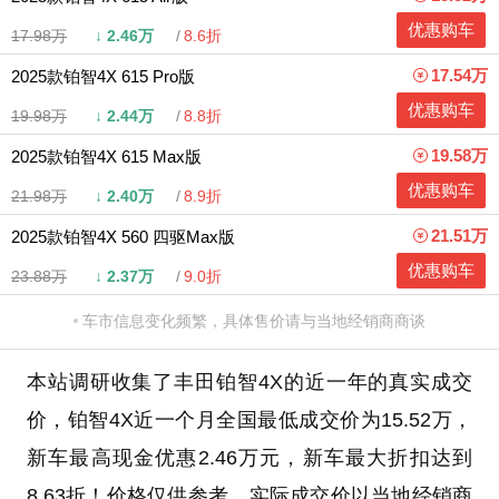
优惠购车
17.98万
↓
2.46万
8.6折
17.54万
2025款铂智4X 615 Pro版
优惠购车
19.98万
↓
2.44万
8.8折
19.58万
2025款铂智4X 615 Max版
优惠购车
21.98万
↓
2.40万
8.9折
21.51万
2025款铂智4X 560 四驱Max版
优惠购车
23.88万
↓
2.37万
9.0折
车市信息变化频繁，具体售价请与当地经销商商谈
本站调研收集了丰田铂智4X的近一年的真实成交
价，铂智4X近一个月全国最低成交价为15.52万，
新车最高现金优惠2.46万元，新车最大折扣达到
8.63折！价格仅供参考，实际成交价以当地经销商