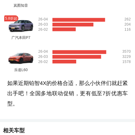
岚图知音
5.8折起
26-04
262
26-03
204
26-02
116
广汽本田P7
26-04
3570
26-03
3229
26-02
1578
乐道L60
如果近期铂智4X的价格合适，那么小伙伴们就赶紧
出手吧！全国多地联动促销，更有低至7折优惠车
型。
相关车型