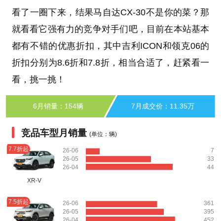
看了一圈下来，结果马自达CX-30不是你的菜？那
就看看它强有力的竞争对手们吧，目前在本站基本
都有不错的优惠折扣，其中吉利ICON和领克06的
折扣分别为8.6折和7.8折，相当合适了，赶紧看一
看，挑一挑！
6月销量：154辆
7月成交价：11.35万
竞品车型月销量
(单位：辆)
7.7折起
26-06
7
26-05
33
26-04
44
XR-V
7.5折起
26-06
361
26-05
395
26-04
452