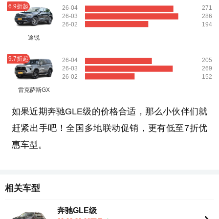
6.9折起
26-04
271
26-03
286
26-02
194
途锐
9.7折起
26-04
205
26-03
269
26-02
152
雷克萨斯GX
如果近期奔驰GLE级的价格合适，那么小伙伴们就
赶紧出手吧！全国多地联动促销，更有低至7折优
惠车型。
相关车型
奔驰GLE级