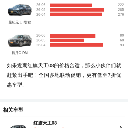
26-06
222
26-05
285
26-04
276
星纪元 ET增程
26-06
80
26-05
60
26-04
93
揽月C-DM
如果近期红旗天工08的价格合适，那么小伙伴们就
赶紧出手吧！全国多地联动促销，更有低至7折优
惠车型。
相关车型
红旗天工08