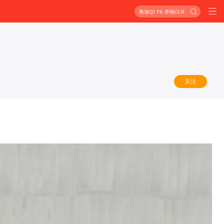
奥迪Q3 PK 奔驰GLB
关注