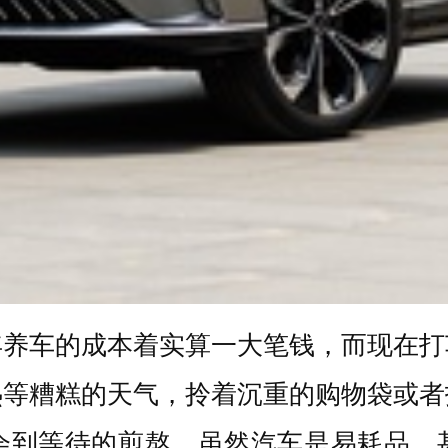
年养车的成本着实算一大笔钱，而现在打
热等糟糕的天气，拎着沉重的购物袋或者
会到等待的煎熬。虽然汽车是易耗品，