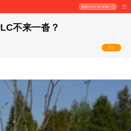
捷豹I-PACE PK 奔驰EQC
LC不来一沓？
关注