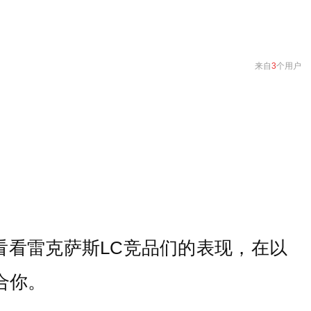
来自
3
个用户
看看雷克萨斯LC竞品们的表现，在以
合你。