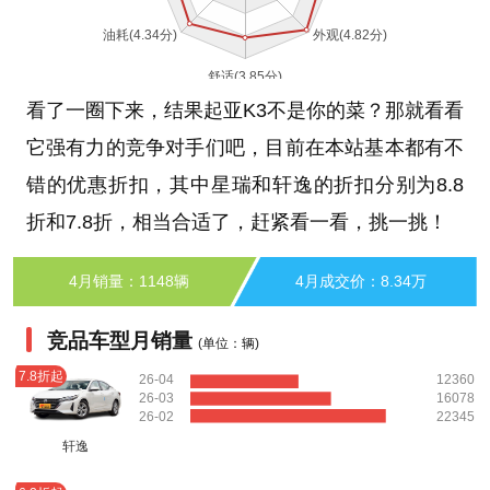
看了一圈下来，结果起亚K3不是你的菜？那就看看
它强有力的竞争对手们吧，目前在本站基本都有不
错的优惠折扣，其中星瑞和轩逸的折扣分别为8.8
折和7.8折，相当合适了，赶紧看一看，挑一挑！
4月销量：1148辆
4月成交价：8.34万
竞品车型月销量
(单位：辆)
7.8折起
26-04
12360
26-03
16078
26-02
22345
轩逸