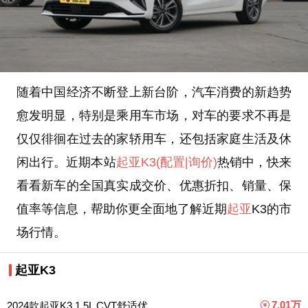
随着中国经济不断登上新台阶，汽车消费的新趋势
愈发明显，特别是乘用车市场，对车的要求不再是
仅仅徘徊在过去的家轿用车，还包括家庭生活及休
闲出行。近期本站
起亚K3
(配置
|询价)
热销中，快来
看看新车的全国真实成交价、优惠折扣、销量、保
值率等信息，帮助你更全面地了解近期
起亚
K3的市
场行情。
起亚K3
7.01万
2024款起亚K3 1.5L CVT舒适优