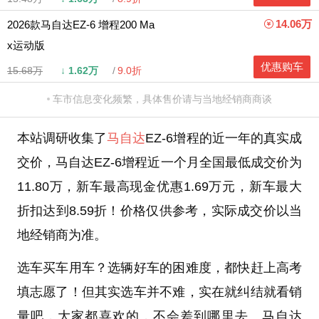
14.06万
2026款马自达EZ-6 增程200 Ma
x运动版
优惠购车
15.68万
↓
1.62万
9.0折
车市信息变化频繁，具体售价请与当地经销商商谈
本站调研收集了
马自达
EZ-6增程的近一年的真实成
交价，马自达EZ-6增程近一个月全国最低成交价为
11.80万，新车最高现金优惠1.69万元，新车最大
折扣达到8.59折！价格仅供参考，实际成交价以当
地经销商为准。
选车买车用车？选辆好车的困难度，都快赶上高考
填志愿了！但其实选车并不难，实在就纠结就看销
量吧，大家都喜欢的，不会差到哪里去。马自达