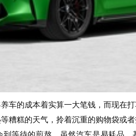
年养车的成本着实算一大笔钱，而现在打
热等糟糕的天气，拎着沉重的购物袋或者
会到等待的煎熬。虽然汽车是易耗品，