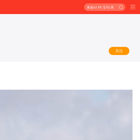
奥迪A3 PK 宝马1系
关注