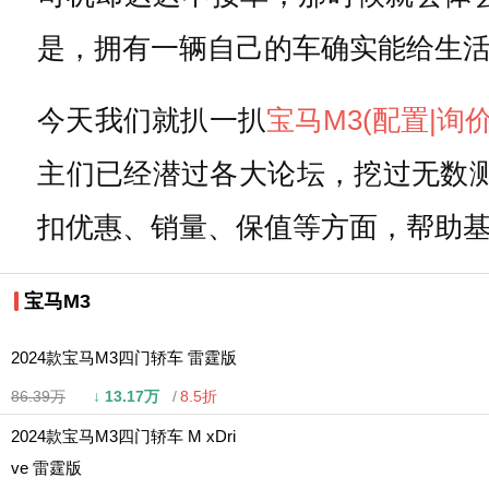
是，拥有一辆自己的车确实能给生
今天我们就扒一扒
宝马M3
(配置
|询价
主们已经潜过各大论坛，挖过无数
扣优惠、销量、保值等方面，帮助基
宝马M3
2024款宝马M3四门轿车 雷霆版
86.39万
↓
13.17万
8.5折
2024款宝马M3四门轿车 M xDri
ve 雷霆版