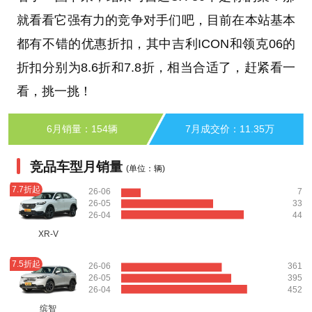
就看看它强有力的竞争对手们吧，目前在本站基本
都有不错的优惠折扣，其中吉利ICON和领克06的
折扣分别为8.6折和7.8折，相当合适了，赶紧看一
看，挑一挑！
6月销量：154辆
7月成交价：11.35万
竞品车型月销量
(单位：辆)
7.7折起
26-06
7
26-05
33
26-04
44
XR-V
7.5折起
26-06
361
26-05
395
26-04
452
缤智