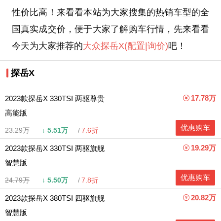
性价比高！来看看本站为大家搜集的热销车型的全
国真实成交价，便于大家了解购车行情，先来看看
今天为大家推荐的
大众
探岳X
(配置
|询价)
吧！
探岳X
17.78万
2023款探岳X 330TSI 两驱尊贵
高能版
优惠购车
23.29万
↓
5.51万
7.6折
19.29万
2023款探岳X 330TSI 两驱旗舰
智慧版
优惠购车
24.79万
↓
5.50万
7.8折
20.82万
2023款探岳X 380TSI 四驱旗舰
智慧版