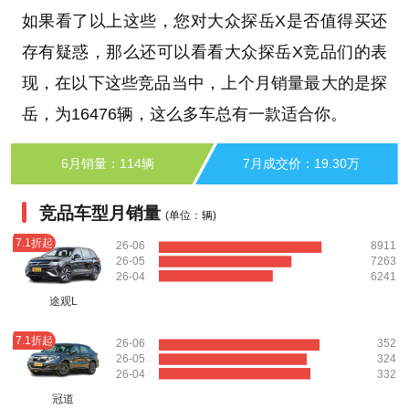
如果看了以上这些，您对大众探岳X是否值得买还
存有疑惑，那么还可以看看大众探岳X竞品们的表
现，在以下这些竞品当中，上个月销量最大的是探
岳，为16476辆，这么多车总有一款适合你。
6月销量：114辆
7月成交价：19.30万
竞品车型月销量
(单位：辆)
7.1折起
26-06
8911
26-05
7263
26-04
6241
途观L
7.1折起
26-06
352
26-05
324
26-04
332
冠道