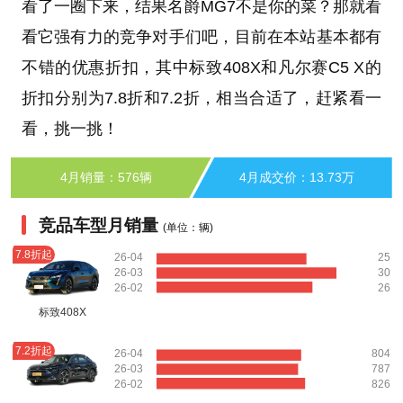
看了一圈下来，结果名爵MG7不是你的菜？那就看
看它强有力的竞争对手们吧，目前在本站基本都有
不错的优惠折扣，其中标致408X和凡尔赛C5 X的
折扣分别为7.8折和7.2折，相当合适了，赶紧看一
看，挑一挑！
4月销量：576辆
4月成交价：13.73万
竞品车型月销量
(单位：辆)
7.8折起
26-04
25
26-03
30
26-02
26
标致408X
7.2折起
26-04
804
26-03
787
26-02
826