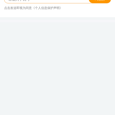
点击发送即视为同意《个人信息保护声明》
奥迪Q4 e-tron好开真不是吹的，8月热
销最高直降12.23万
新浪汽车大数据中心
关注
发表于 2026/08/08 16:00
奥迪Q4 e-tron
本文介绍的车型
世界杯看球群体与购车群体的重合度较高，精彩的
赛事或延缓了部分购车决策的落地，一定程度上影