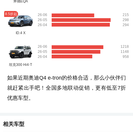
奔驰EQA
8.5折起
26-06
215
26-05
298
26-04
294
ID.4 X
26-06
1218
26-05
1148
26-04
958
坦克300 Hi4-T
如果近期奥迪Q4 e-tron的价格合适，那么小伙伴们
就赶紧出手吧！全国多地联动促销，更有低至7折
优惠车型。
相关车型