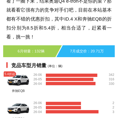
看了一圈下来，结果奥迪Q4 e-tron不是你的菜？那
就看看它强有力的竞争对手们吧，目前在本站基本
都有不错的优惠折扣，其中ID.4 X和奔驰EQB的折
扣分别为8.5折和5.4折，相当合适了，赶紧看一
看，挑一挑！
6月销量：132辆
7月成交价：20.71万
竞品车型月销量
(单位：辆)
5.4折起
26-06
342
26-05
316
26-04
330
奔驰EQB
26-06
2
26-05
2
26-04
3