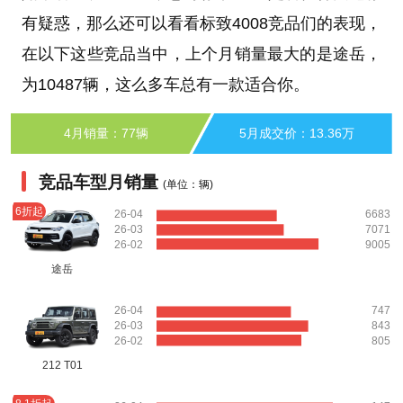
有疑惑，那么还可以看看标致4008竞品们的表现，
在以下这些竞品当中，上个月销量最大的是途岳，
为10487辆，这么多车总有一款适合你。
4月销量：77辆
5月成交价：13.36万
竞品车型月销量
(单位：辆)
6折起
26-04
6683
26-03
7071
26-02
9005
途岳
26-04
747
26-03
843
26-02
805
212 T01