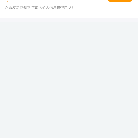
点击发送即视为同意《个人信息保护声明》
销量、价格、折扣、口碑…这里有红旗
EH7最全行情
新浪汽车大数据中心
关注
发表于 2026/08/09 15:20
红旗EH7
本文介绍的车型
随着社会的发展和进步，汽车已经作为一件生活必
需品和日常用品，进入到了千家万户。对许多人来
说，可能已经有过一次购车经验，也自认为对购车