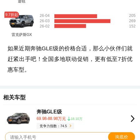
途锐
9.7折起
26-04
205
26-03
269
26-02
152
雷克萨斯GX
如果近期奔驰GLE级的价格合适，那么小伙伴们就
赶紧出手吧！全国多地联动促销，更有低至7折优
惠车型。
相关车型
奔驰GLE级
69.98-88.98万元
18.10万
竞争力指数：74.5
询底价