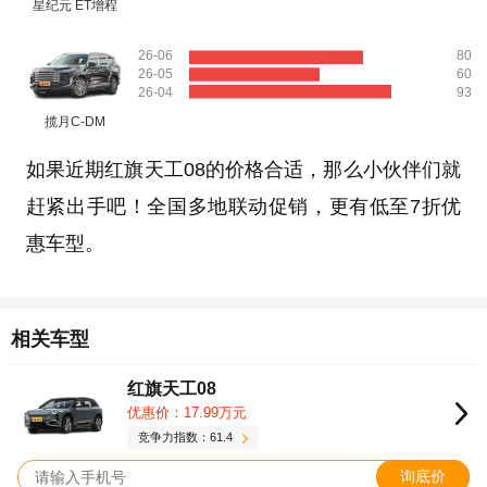
星纪元 ET增程
26-06
80
26-05
60
26-04
93
揽月C-DM
如果近期红旗天工08的价格合适，那么小伙伴们就
赶紧出手吧！全国多地联动促销，更有低至7折优
惠车型。
相关车型
红旗天工08
优惠价：17.99万元
竞争力指数：61.4
询底价