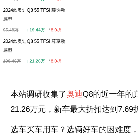
2024款奥迪Q8 55 TFSI 臻选动
感型
95.48万
↓
19.44万
8.0折
2024款奥迪Q8 55 TFSI 尊享动
感型
108.48万
↓
21.26万
8.0折
本站调研收集了
奥迪
Q8的近一年的
21.26万元，新车最大折扣达到7
选车买车用车？选辆好车的困难度