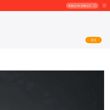
奥迪Q3 PK 奔驰GLB
关注