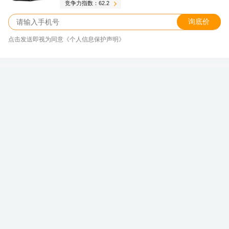
竞争力指数：62.2
询底价
点击发送即视为同意《个人信息保护声明》
新一轮价格战来袭，凯迪拉克XT6全国
最高直降11.28万
新浪汽车大数据中心
关注
发表于 2026/08/05 16:10
凯迪拉克XT6
本文介绍的车型
世界杯看球群体与购车群体的重合度较高，精彩的