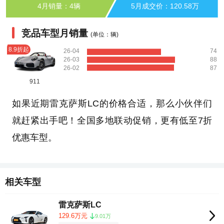
4月销量：4辆
5月成交价：120.58万
竞品车型月销量
(单位：辆)
8.9折起
26-04
74
26-03
88
26-02
87
911
如果近期雷克萨斯LC的价格合适，那么小伙伴们
就赶紧出手吧！全国多地联动促销，更有低至7折
优惠车型。
相关车型
雷克萨斯LC
129.6万元
9.01万