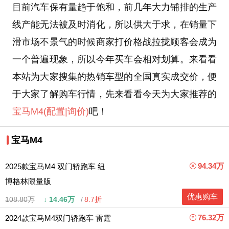
目前汽车保有量趋于饱和，前几年大力铺排的生产
线产能无法被及时消化，所以供大于求，在销量下
滑市场不景气的时候商家打价格战拉拢顾客会成为
一个普遍现象，所以今年买车会相对划算。来看看
本站为大家搜集的热销车型的全国真实成交价，便
于大家了解购车行情，先来看看今天为大家推荐的
宝马M4
(配置
|询价)
吧！
宝马M4
94.34万
2025款宝马M4 双门轿跑车 纽
博格林限量版
优惠购车
108.80万
↓
14.46万
8.7折
76.32万
2024款宝马M4双门轿跑车 雷霆