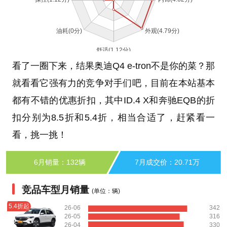
看了一圈下来，结果奥迪Q4 e-tron不是你的菜？那
就看看它强有力的竞争对手们吧，目前在本站基本
都有不错的优惠折扣，其中ID.4 X和奔驰EQB的折
扣分别为8.5折和5.4折，相当合适了，赶紧看一
看，挑一挑！
6月销量：132辆
7月成交价：20.71万
竞品车型月销量
(单位：辆)
5.4折起
26-06
342
26-05
316
26-04
330