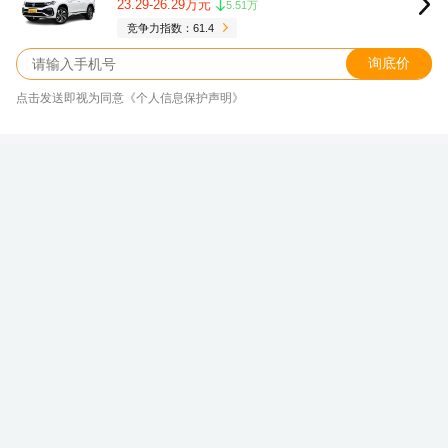
23.29-26.29万元
5.51万
竞争力指数：61.4
询底价
点击发送即视为同意《个人信息保护声明》
现代伊兰特N热销中 欲购从速
新浪汽车大数据中心
关注
发表于 2026/08/06 16:10
伊兰特N
本文介绍的车型
近年来，国内的经济增长迅速，国内的汽车保有量
蹭蹭的上涨，虽然说目前市场开始疲软，但是国人