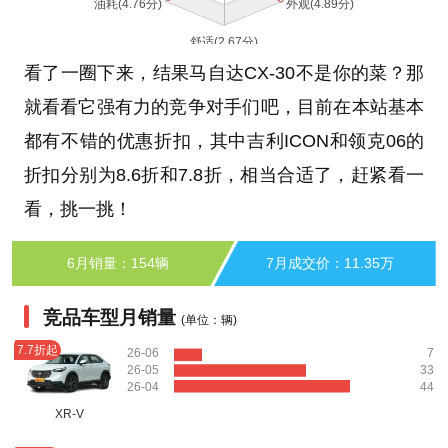
看了一圈下来，结果马自达CX-30不是你的菜？那
就看看它强有力的竞争对手们吧，目前在本站基本
都有不错的优惠折扣，其中吉利ICON和领克06的
折扣分别为8.6折和7.8折，相当合适了，赶紧看一
看，挑一挑！
6月销量：154辆
7月成交价：11.35万
竞品车型月销量
(单位：辆)
7.7折起
26-06
7
26-05
33
26-04
44
XR-V