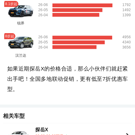
8.1折起
26-06
1792
26-05
1492
26-04
1399
锐界
8折起
26-06
4956
26-05
4340
26-04
3656
汉兰达
如果近期探岳X的价格合适，那么小伙伴们就赶紧
出手吧！全国多地联动促销，更有低至7折优惠车
型。
相关车型
探岳X